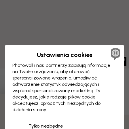
Ustawienia cookies
Photowall i nasi partnerzy zapisują informacje
na Twoim urządzeniu, aby oferować
spersonalizowane wrażenia, umożliwiać
OBRAZ NA PŁÓTNIE
Zapisz
odtworzenie statystyk odwiedzających i
wspierać spersonalizowany marketing. Ty
Hepburn - Czarny
decydujesz, jakie rodzaje plików cookie
akceptujesz, oprócz tych niezbędnych do
3 darmowych próbek
działania strony.
Personalizuj i zamów
Tylko niezbędne