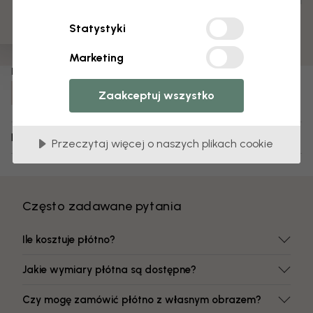
Zmontowany i gotowy do zawieszenia
Matowa powierzchnia
Statystyki
Kolory odporne na blaknięcie
Marketing
Numer artykułu:
e19640
Zaakceptuj wszystko
Dostawa i zwroty
Przeczytaj więcej o naszych plikach cookie
Często zadawane pytania
Ile kosztuje płótno?
Jakie wymiary płótna są dostępne?
Czy mogę zamówić płótno z własnym obrazem?