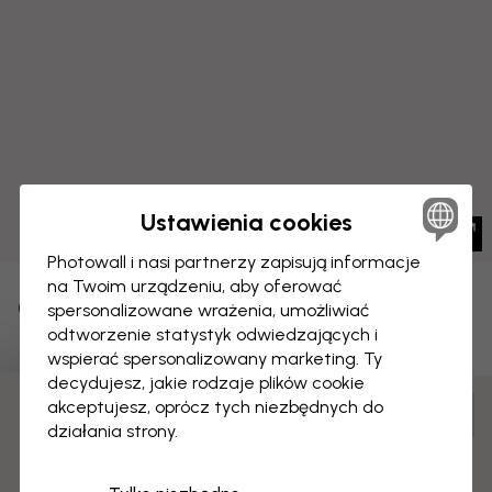
Ustawienia cookies
Photowall i nasi partnerzy zapisują informacje
na Twoim urządzeniu, aby oferować
OBRAZ NA PŁÓTNIE
spersonalizowane wrażenia, umożliwiać
Zapisz
odtworzenie statystyk odwiedzających i
Lew cyrkowy
wspierać spersonalizowany marketing. Ty
decydujesz, jakie rodzaje plików cookie
akceptujesz, oprócz tych niezbędnych do
3 darmowych próbek
Personalizuj i zamów
działania strony.
Zmontowany i gotowy do zawieszenia
Matowa powierzchnia