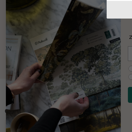
I
J
Z
C
E
C
C
Odkryj więcej
Mapy, flagi i miejsca
Mapy krajów
Mapy Stanów Zj