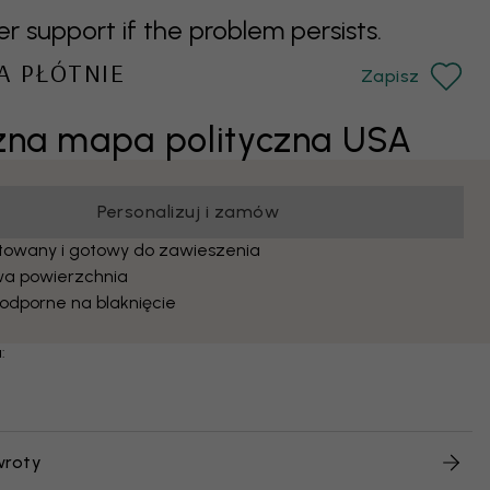
support if the problem persists.
A PŁÓTNIE
Zapisz
zna mapa polityczna USA
Personalizuj i zamów
owany i gotowy do zawieszenia
a powierzchnia
 odporne na blaknięcie
:
wroty