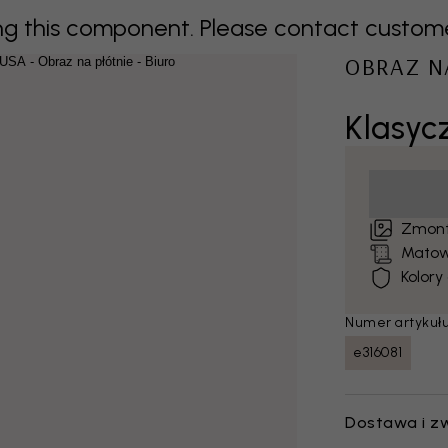
 this component. Please contact customer 
OBRAZ N
Klasyc
Zmont
Matow
Kolory
Numer artykułu
e316081
Dostawa i z