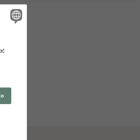
ać
ko