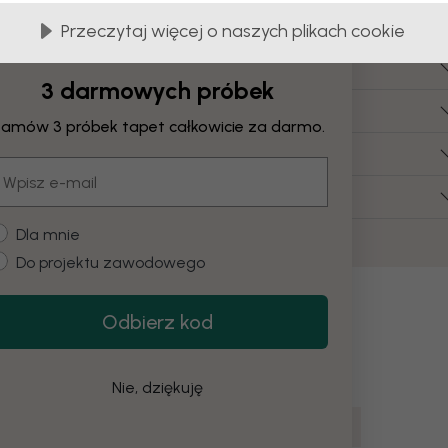
Często zadawane pytania
Przeczytaj więcej o naszych plikach cookie
le kosztuje płótno?
3 darmowych próbek
akie wymiary płótna są dostępne?
amów 3 próbek tapet całkowicie za darmo.
zy mogę zamówić płótno z własnym obrazem?
mail
zy muszę samodzielnie złożyć obraz na płótnie?
ustomer type
Dla mnie
Do projektu zawodowego
Odbierz kod
Nie, dziękuję
ednoczonych Ameryki
Miejsca
USA
Mapy