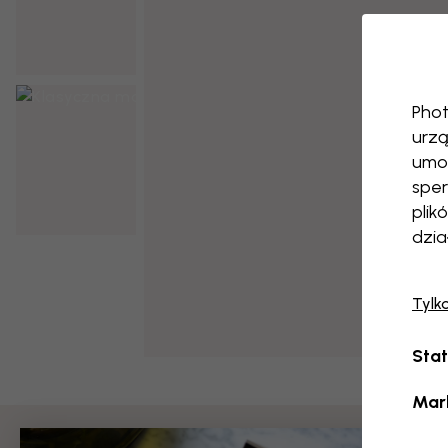
Phot
urzą
umoż
sper
plik
dzia
Tylk
Stat
Mar