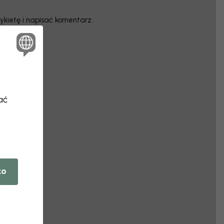
ykietę i napisać komentarz.
ać
ko