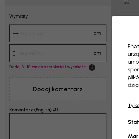
Wymiary
cm
Phot
cm
urzą
umoż
Dodaj 6–10 cm do szerokości i wysokości
sper
plik
dzia
Dodaj komentarz
Tylk
Komentarz (English) #1
Stat
Mar