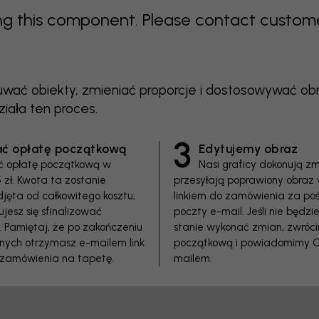
 this component. Please contact customer 
suwać obiekty, zmieniać proporcje i dostosowywać o
ziała ten proces.
3
ać opłatę początkową
Edytujemy obraz
ć opłatę początkową w
Nasi graficy dokonują zm
 zł. Kwota ta zostanie
przesyłają poprawiony obraz 
djęta od całkowitego kosztu,
linkiem do zamówienia za po
ujesz się sfinalizować
poczty e-mail. Jeśli nie będz
 Pamiętaj, że po zakończeniu
stanie wykonać zmian, zwróc
znych otrzymasz e-mailem link
początkową i powiadomimy C
 zamówienia na tapetę.
mailem.