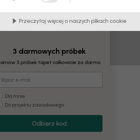
Przeczytaj więcej o naszych plikach cookie
3 darmowych próbek
amów 3 próbek tapet całkowicie za darmo.
mail
any
ustomer type
Dla mnie
Do projektu zawodowego
Zmień kolor
Odbierz kod
Restore