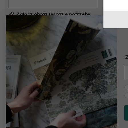
Załącz obraz (w razie potrzeby
szkic lub przykład)
Klikając „Wyślij”, akceptuję
Warunki użytkowania
Photowall
i potwierdzam, że je przeczytałem.
Z
E
Przykładowe zmi
C
Czarno-białe
Vintage