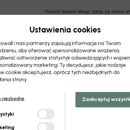
Porada! Możesz kliknąć obraz, by dodać et
Ustawienia cookies
owall i nasi partnerzy zapisują informacje na Twoim
dzeniu, aby oferować spersonalizowane wrażenia,
liwiać odtworzenie statystyk odwiedzających i wspier
sonalizowany marketing. Ty decydujesz, jakie rodzaje
ów cookie akceptujesz, oprócz tych niezbędnych do
łania strony.
o niezbędne
Zaakceptuj wszyst
ystyki
keting