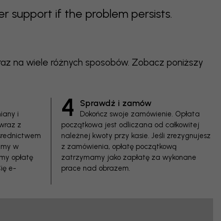
support if the problem persists.
braz na wiele różnych sposobów. Zobacz poniższy
4
Sprawdź i zamów
iany i
Dokończ swoje zamówienie. Opłata
wraz z
początkowa jest odliczana od całkowitej
średnictwem
należnej kwoty przy kasie. Jeśli zrezygnujesz
iemy w
z zamówienia, opłatę początkową
imy opłatę
zatrzymamy jako zapłatę za wykonane
ię e-
prace nad obrazem.