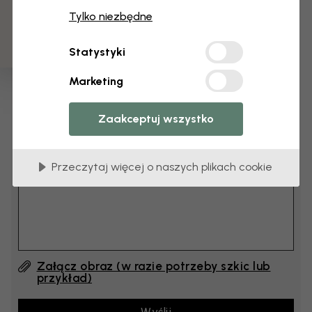
3 darmowych próbek
cm
Tylko niezbędne
cm
Statystyki
Dodaj 6–10 cm do szerokości i wysokości
Marketing
Dodaj komentarz
Zaakceptuj wszystko
Komentarz (English) #1
Przeczytaj więcej o naszych plikach cookie
Załącz obraz (w razie potrzeby szkic lub
przykład)