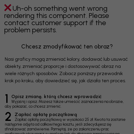
Uh-oh something went wrong
rendering this component. Please
contact customer support if the
problem persists.
Chcesz zmodyfikować ten obraz?
Nasi graficy mogą zmieniać kolory, dodawać lub usuwać
obiekty, zmieniać proporcje i dostosowywać obraz na
wiele różnych sposobów. Zobacz poniższy przewodnik
krok po kroku, aby dowiedzieć się, jak działa ten proces.
1
Opisz zmianę, którą chcesz wprowadzić
Wyjaśnij i opisz. Możesz także umieścić zaznaczenia na obrazie,
aby pokazać, co chcesz zmienić.
2
Zapłać opłatę początkową
Zapłać opłatę początkową w wysokości 25 zł. Kwota ta zostanie
następnie odjęta od całkowitego kosztu, jeśli zdecydujesz się
sfinalizować zamówienie. Pamiętaj, że po zakończeniu prac
graficznych otrzymasz e-mailem link do złożenia zamówienia na