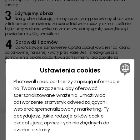
tapetę.
3
Edytujemy obraz
Nasi graficy dokonują zmiany i przesyłają poprawiony obraz wraz
z linkiem do zamówienia za pośrednictwem poczty e-mail. Jeśli nie
będziemy w stanie wykonać zmian, zwrócimy opłatę początkową i
powiadomimy Cię e-mailem.
4
Sprawdź i zamów
Dokończ swoje zamówienie. Opłata początkowa jest odliczana
od całkowitej należnej kwoty przy kasie. Jeśli zrezygnujesz z
zamówienia, opłatę początkową zatrzymamy jako zapłatę za
wykonane prace nad obrazem.
Ustawienia cookies
Photowall i nasi partnerzy zapisują informacje
na Twoim urządzeniu, aby oferować
Porada! Możesz kliknąć obraz, by dodać etykietę i
spersonalizowane wrażenia, umożliwiać
napisać komentarz.
odtworzenie statystyk odwiedzających i
wspierać spersonalizowany marketing. Ty
Zmiany
decydujesz, jakie rodzaje plików cookie
akceptujesz, oprócz tych niezbędnych do
Wymiary
działania strony.