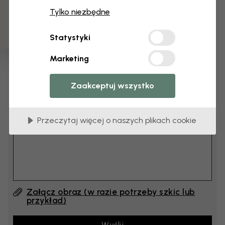
3 darmowych próbek
cm
Tylko niezbędne
cm
Statystyki
Dodaj 6–10 cm do szerokości i wysokości
Marketing
Dodaj komentarz
Zaakceptuj wszystko
Komentarz (English) #1
Przeczytaj więcej o naszych plikach cookie
Załącz obraz (w razie potrzeby szkic lub
przykład)