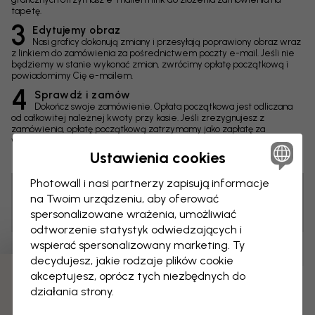
tapetę.
3
Edytujemy obraz
Nasi graficy dokonują zmiany i przesyłają poprawiony obraz wraz
z linkiem do zamówienia za pośrednictwem poczty e-mail. Jeśli nie
będziemy w stanie wykonać zmian, zwrócimy opłatę początkową i
powiadomimy Cię e-mailem.
4
Sprawdź i zamów
Dokończ swoje zamówienie. Opłata początkowa jest odliczana
od całkowitej należnej kwoty przy kasie. Jeśli zrezygnujesz z
zamówienia, opłatę początkową zatrzymamy jako zapłatę za
wykonane prace nad obrazem.
Ustawienia cookies
Photowall i nasi partnerzy zapisują informacje
na Twoim urządzeniu, aby oferować
Porada! Możesz kliknąć obraz, by dodać etykietę i
spersonalizowane wrażenia, umożliwiać
napisać komentarz.
odtworzenie statystyk odwiedzających i
wspierać spersonalizowany marketing. Ty
Zmiany
decydujesz, jakie rodzaje plików cookie
akceptujesz, oprócz tych niezbędnych do
Wymiary
działania strony.