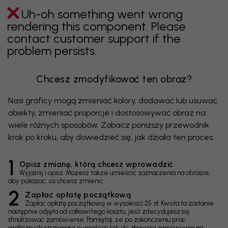
Uh-oh something went wrong
rendering this component. Please
contact customer support if the
problem persists.
Chcesz zmodyfikować ten obraz?
Nasi graficy mogą zmieniać kolory, dodawać lub usuwać
obiekty, zmieniać proporcje i dostosowywać obraz na
wiele różnych sposobów. Zobacz poniższy przewodnik
krok po kroku, aby dowiedzieć się, jak działa ten proces.
1
Opisz zmianę, którą chcesz wprowadzić
Wyjaśnij i opisz. Możesz także umieścić zaznaczenia na obrazie,
aby pokazać, co chcesz zmienić.
2
Zapłać opłatę początkową
Zapłać opłatę początkową w wysokości 25 zł. Kwota ta zostanie
następnie odjęta od całkowitego kosztu, jeśli zdecydujesz się
sfinalizować zamówienie. Pamiętaj, że po zakończeniu prac
graficznych otrzymasz e-mailem link do złożenia zamówienia na