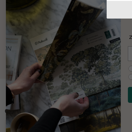
I
J
Z
C
E
C
C
Odkryj więcej
Przyroda
Podwodne krajobrazy
Kwiaty
Ilustracje