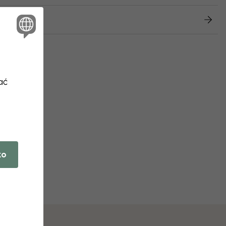
wroty
ać
ko