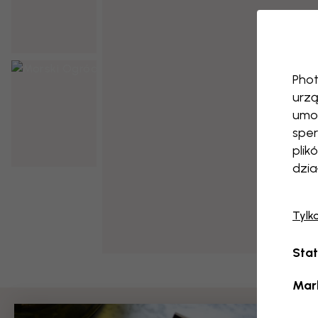
Phot
urzą
umoż
sper
plik
dzia
Tylk
Stat
Mar