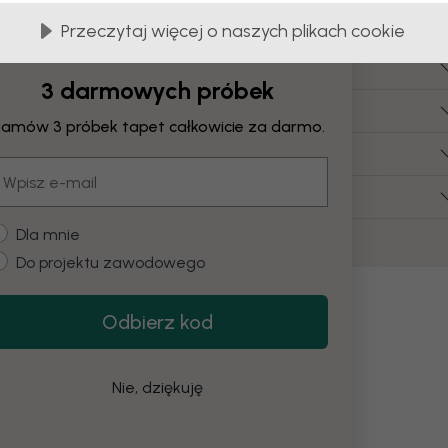
Często zadawane pytania
Przeczytaj więcej o naszych plikach cookie
le kosztuje płótno?
3 darmowych próbek
akie wymiary płótna są dostępne?
amów 3 próbek tapet całkowicie za darmo.
zy mogę zamówić płótno z własnym obrazem?
mail
zy muszę samodzielnie złożyć obraz na płótnie?
ustomer type
Dla mnie
Do projektu zawodowego
Odbierz kod
Nie, dziękuję
 botaniczne
szary
Woda