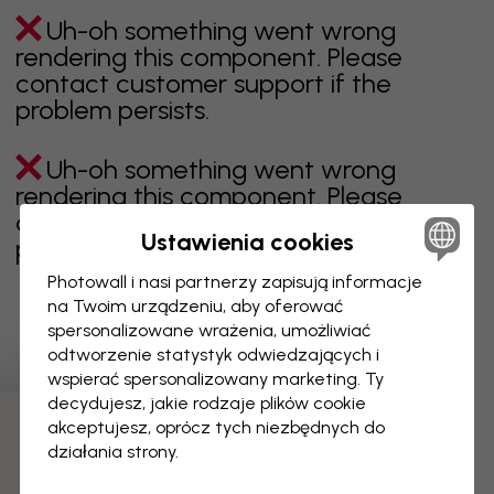
Uh-oh something went wrong
rendering this component. Please
contact customer support if the
problem persists.
Uh-oh something went wrong
rendering this component. Please
contact customer support if the
Ustawienia cookies
problem persists.
Photowall i nasi partnerzy zapisują informacje
na Twoim urządzeniu, aby oferować
spersonalizowane wrażenia, umożliwiać
Wyświetlanie 1 z 1 liczby stron
odtworzenie statystyk odwiedzających i
wspierać spersonalizowany marketing. Ty
decydujesz, jakie rodzaje plików cookie
akceptujesz, oprócz tych niezbędnych do
Odkryj więcej kategorii
działania strony.
beżowy
czerń
czerń i biel
niebieski
brązowy