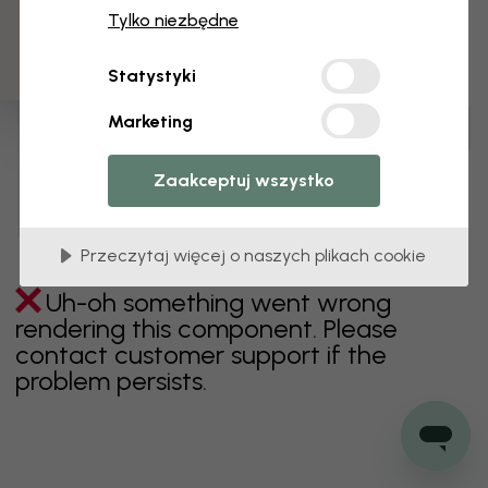
3 darmowych próbek
Tylko niezbędne
zielony
szary
kolorowy
pomarańczowy
Statystyki
różowy
fioletowy
czerwony
turkus
biel
Marketing
żółty
Łazienka
Sypialnia
Jadalnia
Przedpokój
Pokój dziecięcy
Kuchnia
Pokój dzienny
Zaakceptuj wszystko
Pokój niemowlęcy
Biuro
Pokój nastolatka
Sufit
Przeczytaj więcej o naszych plikach cookie
Uh-oh something went wrong
rendering this component. Please
contact customer support if the
problem persists.