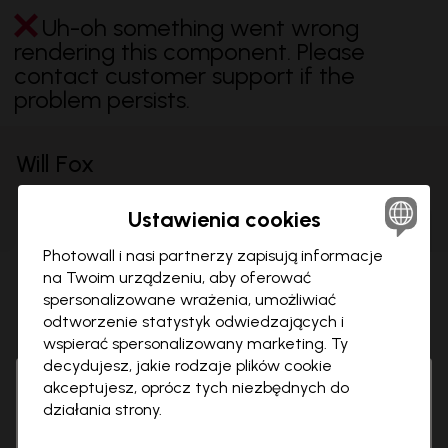
Uh-oh something went wrong
rendering this component. Please
contact customer support if the
problem persists.
Will Fox
Ustawienia cookies
Obrazy na płótnie
Tapety
(
67
)
Plakaty
(
67
)
(
61
)
Photowall i nasi partnerzy zapisują informacje
na Twoim urządzeniu, aby oferować
Uh-oh something went wrong
spersonalizowane wrażenia, umożliwiać
rendering this component. Please
odtworzenie statystyk odwiedzających i
contact customer support if the
wspierać spersonalizowany marketing. Ty
problem persists.
decydujesz, jakie rodzaje plików cookie
akceptujesz, oprócz tych niezbędnych do
Hi there!
Zamkn
działania strony.
It looks like you are visiting us from USA.
Please go to our local store for ordering.