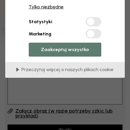
3 darmowych próbek
cm
Tylko niezbędne
cm
Statystyki
Dodaj 6–10 cm do szerokości i wysokości
Marketing
Dodaj komentarz
Zaakceptuj wszystko
Komentarz (English) #1
Przeczytaj więcej o naszych plikach cookie
Załącz obraz (w razie potrzeby szkic lub
przykład)