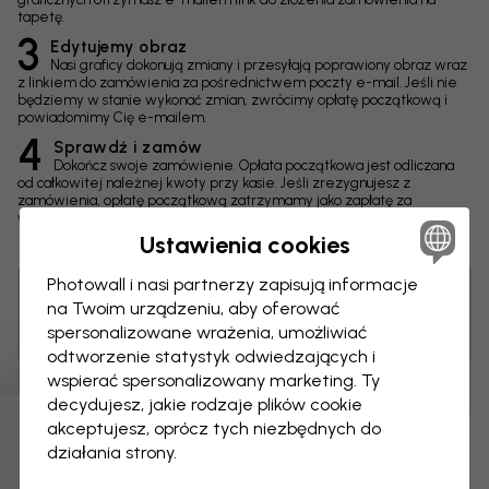
tapetę.
3
Edytujemy obraz
Nasi graficy dokonują zmiany i przesyłają poprawiony obraz wraz
z linkiem do zamówienia za pośrednictwem poczty e-mail. Jeśli nie
będziemy w stanie wykonać zmian, zwrócimy opłatę początkową i
powiadomimy Cię e-mailem.
4
Sprawdź i zamów
Dokończ swoje zamówienie. Opłata początkowa jest odliczana
od całkowitej należnej kwoty przy kasie. Jeśli zrezygnujesz z
zamówienia, opłatę początkową zatrzymamy jako zapłatę za
wykonane prace nad obrazem.
Ustawienia cookies
Photowall i nasi partnerzy zapisują informacje
na Twoim urządzeniu, aby oferować
Porada! Możesz kliknąć obraz, by dodać etykietę i
spersonalizowane wrażenia, umożliwiać
napisać komentarz.
odtworzenie statystyk odwiedzających i
wspierać spersonalizowany marketing. Ty
Zmiany
decydujesz, jakie rodzaje plików cookie
akceptujesz, oprócz tych niezbędnych do
Wymiary
działania strony.