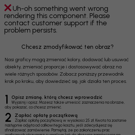
Uh-oh something went wrong
rendering this component. Please
contact customer support if the
problem persists.
Chcesz zmodyfikować ten obraz?
Nasi graficy mogą zmieniać kolory, dodawać lub usuwać
obiekty, zmieniać proporcje i dostosowywać obraz na
wiele różnych sposobów. Zobacz poniższy przewodnik
krok po kroku, aby dowiedzieć się, jak działa ten proces.
1
Opisz zmianę, którą chcesz wprowadzić
Wyjaśnij i opisz. Możesz także umieścić zaznaczenia na obrazie,
aby pokazać, co chcesz zmienić.
2
Zapłać opłatę początkową
Zapłać opłatę początkową w wysokości 25 zł. Kwota ta zostanie
następnie odjęta od całkowitego kosztu, jeśli zdecydujesz się
sfinalizować zamówienie. Pamiętaj, że po zakończeniu prac
graficznych otrzymasz e-mailem link do złożenia zamówienia na