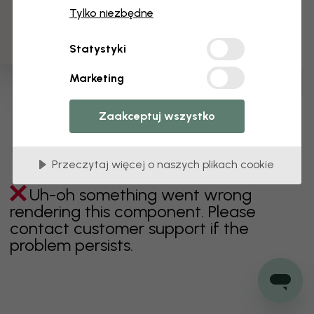
3 darmowych próbek
Tylko niezbędne
zielony
szary
kolorowy
pomarańczowy
Statystyki
różowy
fioletowy
czerwony
turkus
biel
Marketing
żółty
Łazienka
Sypialnia
Jadalnia
Przedpokój
Pokój dziecięcy
Kuchnia
Pokój dzienny
Zaakceptuj wszystko
Pokój niemowlęcy
Biuro
Pokój nastolatka
Sufit
Przeczytaj więcej o naszych plikach cookie
Uh-oh something went wrong
rendering this component. Please
contact customer support if the
problem persists.