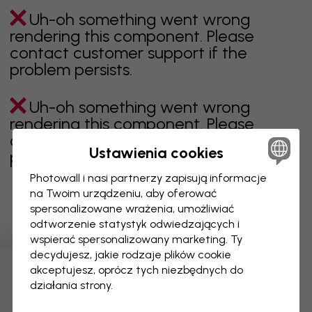
Uh-oh something went wrong
rendering this component. Please
contact customer support if the
problem persists.
Uh-oh something went wrong
rendering this component. Please
contact customer support if the
Ustawienia cookies
problem persists.
Photowall i nasi partnerzy zapisują informacje
na Twoim urządzeniu, aby oferować
spersonalizowane wrażenia, umożliwiać
Wyświetlanie 1 z 1 liczby stron
odtworzenie statystyk odwiedzających i
wspierać spersonalizowany marketing. Ty
decydujesz, jakie rodzaje plików cookie
akceptujesz, oprócz tych niezbędnych do
Odkryj więcej kategorii
działania strony.
beżowy
czerń
czerń i biel
niebieski
brązowy