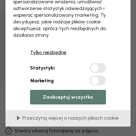
spersonalizowane wrażenia, umożliwiać
odtworzenie statystyk odwiedzających i
wspierać spersonalizowany marketing. Ty
decydujesz, jakie rodzaje plików cookie
akceptujesz, oprócz tych niezbędnych do
3 darmowych próbek
działania strony.
Tylko niezbędne
Statystyki
Marketing
Zmień swoją tapetę
Zespół projektantów dostosuje każdy motyw
Zaakceptuj wszystko
specjalnie dla Ciebie.
Zmień rozmiar lub kolory
Dodaj lub usuń obiekt
Przeczytaj więcej o naszych plikach cookie
Spersonalizuj szczegół
Stwórz własną fototapetę ze zdjęcia