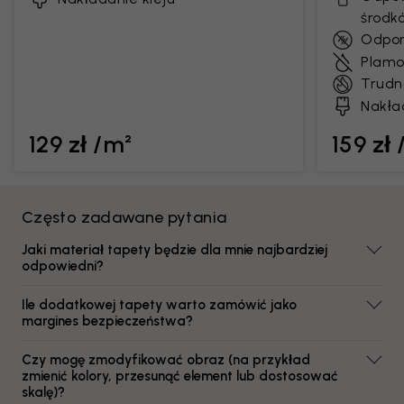
środk
Odpor
Plamo
Trudn
Nakła
129 zł /m²
159 zł
Często zadawane pytania
Jaki materiał tapety będzie dla mnie najbardziej
odpowiedni?
Ile dodatkowej tapety warto zamówić jako
margines bezpieczeństwa?
Czy mogę zmodyfikować obraz (na przykład
zmienić kolory, przesunąć element lub dostosować
skalę)?