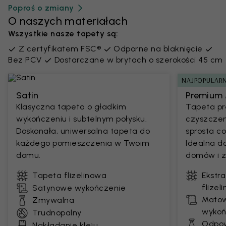
Poproś o zmiany
O naszych materiałach
Wszystkie nasze tapety są:
Z certyfikatem FSC®
Odporne na blaknięcie
Bez PCV
Dostarczane w brytach o szerokości 45 cm
NAJPOPULARN
Satin
Premium 
Klasyczna tapeta o gładkim
Tapeta pr
wykończeniu i subtelnym połysku.
czyszczen
Doskonała, uniwersalna tapeta do
sprosta 
każdego pomieszczenia w Twoim
Idealna d
domu.
domów i z
Tapeta flizelinowa
Ekstr
flizel
Satynowe wykończenie
Matow
Zmywalna
wykoń
Trudnopalny
Odpow
Nakładanie kleju