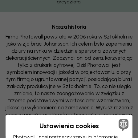
arcydzieło.
Nasza historia
Firma Photowall powstała w 2006 roku w Sztokholmie
jako wizja braci Johansson. Ich celem było zapełnieniu
dziury na rynku w dziedzinie spersonalizowanych
dekoracji ściennych. Zaczynali oni od zera, korzystając
tylko z drukarki cyfrowej. Dziś Photowall jest
symbolem innowacji i jakości w projektowaniu, a przy
tym firmą o ugruntowanej pozycji, posiadającą biura i
zakłady produkcyjne w Sztokholmie. To, co nie uległo
zmianie, to nasze zaangażowanie w związku z
trzema podstawowymi wartościami: wzornictwem,
jakością i wykonaniem na zamówienie. Wyrusz razem z
nami w podróż, w której kreatywność nie zna granic, a
każda ściana opowiada jakąś historię.
Ustawienia cookies
Photowall i nasi partnerzy zapisują informacje