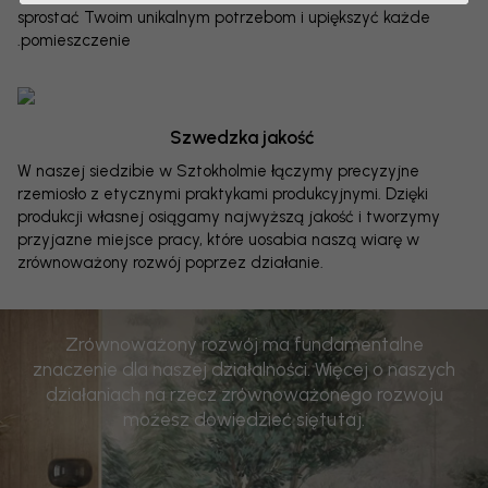
sprostać Twoim unikalnym potrzebom i upiększyć każde
pomieszczenie.
Szwedzka jakość
W naszej siedzibie w Sztokholmie łączymy precyzyjne
rzemiosło z etycznymi praktykami produkcyjnymi. Dzięki
produkcji własnej osiągamy najwyższą jakość i tworzymy
przyjazne miejsce pracy, które uosabia naszą wiarę w
zrównoważony rozwój poprzez działanie.
Zrównoważony rozwój ma fundamentalne
znaczenie dla naszej działalności. Więcej o naszych
działaniach na rzecz zrównoważonego rozwoju
możesz dowiedzieć się
tutaj
.