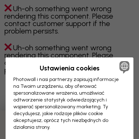
Uh-oh something went wrong
rendering this component. Please
contact customer support if the
problem persists.
Uh-oh something went wrong
rendering this component. Please
contact customer support if the
Ustawienia cookies
problem persists.
Photowall i nasi partnerzy zapisują informacje
na Twoim urządzeniu, aby oferować
spersonalizowane wrażenia, umożliwiać
Wyświetlanie 1 z 1 liczby stron
odtworzenie statystyk odwiedzających i
wspierać spersonalizowany marketing. Ty
decydujesz, jakie rodzaje plików cookie
akceptujesz, oprócz tych niezbędnych do
Odkryj więcej kategorii
działania strony.
beżowy
czerń
czerń i biel
niebieski
brązowy