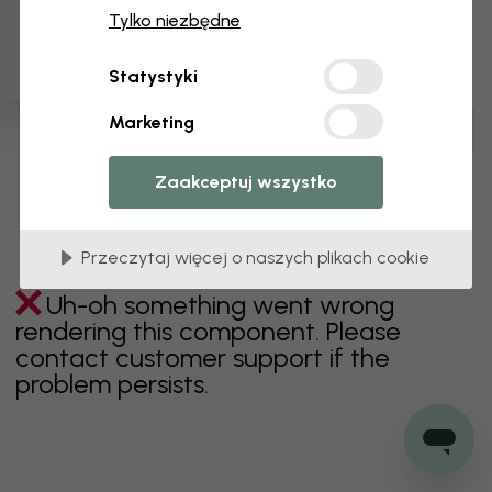
3 darmowych próbek
Tylko niezbędne
zielony
szary
kolorowy
pomarańczowy
Statystyki
różowy
fioletowy
czerwony
turkus
biel
Marketing
żółty
Łazienka
Sypialnia
Jadalnia
Przedpokój
Pokój dziecięcy
Kuchnia
Pokój dzienny
Zaakceptuj wszystko
Pokój niemowlęcy
Biuro
Pokój nastolatka
Sufit
Przeczytaj więcej o naszych plikach cookie
Uh-oh something went wrong
rendering this component. Please
contact customer support if the
problem persists.