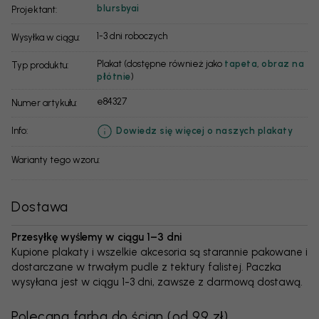
blursbyai
Projektant:
1-3 dni roboczych
Wysyłka w ciągu:
Plakat (dostępne również jako
tapeta
,
obraz na
Typ produktu:
płótnie
)
e84327
Numer artykułu:
info:
Dowiedz się więcej o naszych plakaty
Warianty tego wzoru:
Dostawa
Przesyłkę wyślemy w ciągu 1–3 dni
Kupione plakaty i wszelkie akcesoria są starannie pakowane i
dostarczane w trwałym pudle z tektury falistej. Paczka
wysyłana jest w ciągu 1-3 dni, zawsze z darmową dostawą.
Polecana farba do ścian
(
od 99 zł
)