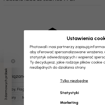
Ustawienia cook
Photowall i nasi partnerzy zapisują inform
aby oferować spersonalizowane wrażenia,
statystyk odwiedzających i wspierać spers
Ty decydujesz, jakie rodzaje plików cookie 
niezbędnych do działania strony.
3 darmowych próbek
Powiązane kategorie
Tylko niezbędne
Mapy, Flagi I Miejsca
Mapy Świata
Czerń I Biel
Statystyki
Szary
Mapy
Marketing