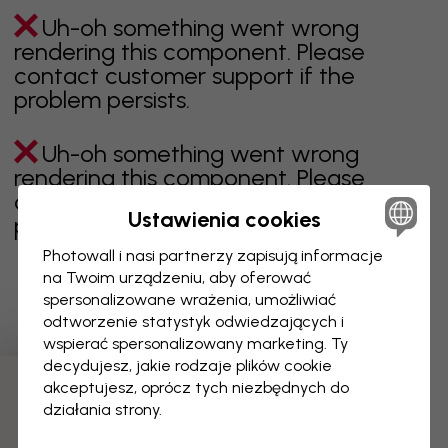
Uh-oh something went wrong
rendering this component. Please
contact customer support if the
problem persists.
Uh-oh something went wrong
rendering this component. Please
contact customer support if the
Ustawienia cookies
problem persists.
Photowall i nasi partnerzy zapisują informacje
na Twoim urządzeniu, aby oferować
spersonalizowane wrażenia, umożliwiać
Wyświetlanie 1 z 1 liczby stron
odtworzenie statystyk odwiedzających i
wspierać spersonalizowany marketing. Ty
decydujesz, jakie rodzaje plików cookie
akceptujesz, oprócz tych niezbędnych do
Odkryj więcej kategorii
działania strony.
beżowy
czerń
czerń i biel
niebieski
brązowy