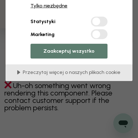
3 darmowych próbek
Tylko niezbędne
zielony
szary
kolorowy
pomarańczowy
Statystyki
różowy
fioletowy
czerwony
turkus
biel
Marketing
żółty
Łazienka
Sypialnia
Jadalnia
Przedpokój
Pokój dziecięcy
Kuchnia
Pokój dzienny
Zaakceptuj wszystko
Pokój niemowlęcy
Biuro
Pokój nastolatka
Sufit
Przeczytaj więcej o naszych plikach cookie
Uh-oh something went wrong
rendering this component. Please
contact customer support if the
problem persists.