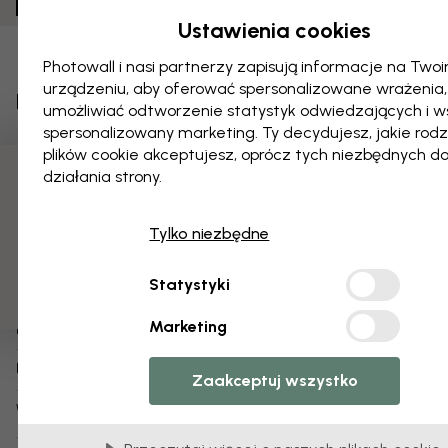
Ustawienia cookies
Dodaj do ulubionych
Photowall i nasi partnerzy zapisują informacje na Two
urządzeniu, aby oferować spersonalizowane wrażenia,
Niedźwiedź polarny - Szary
umożliwiać odtworzenie statystyk odwiedzających i w
spersonalizowany marketing. Ty decydujesz, jakie rod
O produkcie:
plików cookie akceptujesz, oprócz tych niezbędnych d
działania strony.
3 darmowych próbek
Sne design
Projektant:
Tylko niezbędne
1-3 dni roboczych
Wysyłka w ciągu:
Plakat (dostępne również jako
tapeta
,
obraz na
Typ produktu:
Statystyki
płótnie
)
Marketing
e325971
Numer artykułu:
info:
Dowiedz się więcej o naszych plakaty
Zaakceptuj wszystko
Warianty tego wzoru: