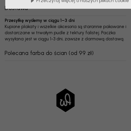
Przeczytaj więcej o naszych plikach cookie
Dostawa
Przesyłkę wyślemy w ciągu 1–3 dni
Kupione plakaty i wszelkie akcesoria są starannie pakowane i
dostarczane w trwałym pudle z tektury falistej. Paczka
wysyłana jest w ciągu 1-3 dni, zawsze z darmową dostawą.
Polecana farba do ścian
(
od 99 zł
)