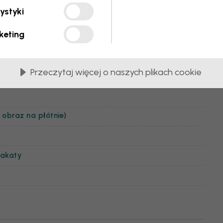
ystyki
rno-biała
keting
Przeczytaj więcej o naszych plikach cookie
,
obraz na płótnie
)
lakaty