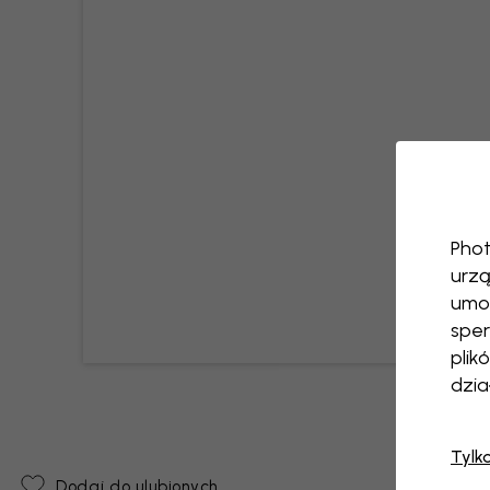
Phot
urzą
umoż
sper
plik
dzia
Tylk
Dodaj do ulubionych