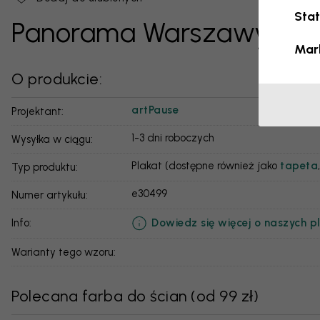
Stat
Panorama Warszawy, cza
Mar
O produkcie:
artPause
Projektant:
1-3 dni roboczych
Wysyłka w ciągu:
Plakat (dostępne również jako
tapeta
Typ produktu:
e30499
Numer artykułu:
Dowiedz się więcej o naszych p
info:
Warianty tego wzoru:
Polecana farba do ścian
(
od 99 zł
)