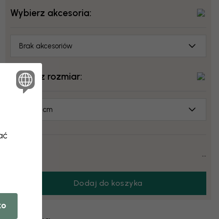
Wybierz akcesoria:
Brak akcesoriów
Wybierz rozmiar:
70x50 cm
ać
Cena:
...
Dodaj do koszyka
ko