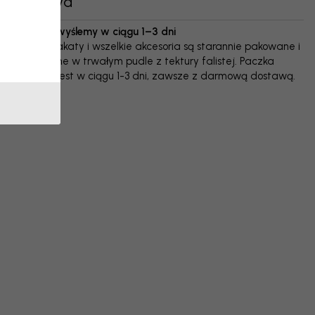
Dostawa
Przesyłkę wyślemy w ciągu 1–3 dni
Kupione plakaty i wszelkie akcesoria są starannie pakowane i
dostarczane w trwałym pudle z tektury falistej. Paczka
wysyłana jest w ciągu 1-3 dni, zawsze z darmową dostawą.