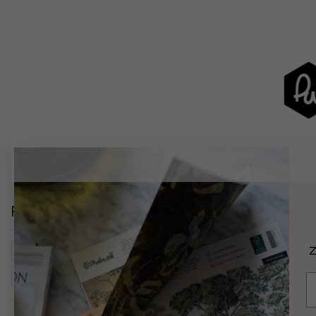
Powiązane kategorie
Z
Mapy, Flagi I Miejsca
Miejsca
Europa
Warszawa
Sztuka I Design
Grafiki
Ilustracje
Czerń I Biel
E