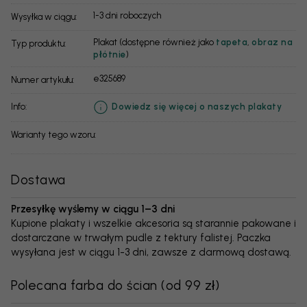
1-3 dni roboczych
Wysyłka w ciągu:
Plakat (dostępne również jako
tapeta
,
obraz na
Typ produktu:
płótnie
)
e325689
Numer artykułu:
info:
Dowiedz się więcej o naszych plakaty
Warianty tego wzoru:
Dostawa
Przesyłkę wyślemy w ciągu 1–3 dni
Kupione plakaty i wszelkie akcesoria są starannie pakowane i
dostarczane w trwałym pudle z tektury falistej. Paczka
wysyłana jest w ciągu 1-3 dni, zawsze z darmową dostawą.
Polecana farba do ścian
(
od 99 zł
)