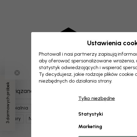
Ustawienia cook
Photowall i nasi partnerzy zapisują inform
aby oferować spersonalizowane wrażenia,
statystyk odwiedzających i wspierać spers
Ty decydujesz, jakie rodzaje plików cookie 
niezbędnych do działania strony.
3 darmowych próbek
Powiązane kategorie
Tylko niezbędne
Sypialnia
Sztuka I Design
Sztuka Współczesna
Statystyki
Szary
Nurty Artystyczne
Marketing