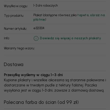
1-3 dni roboczych
Wysyłka w ciągu:
Plakat (dostępne również jako
tapeta
,
obraz na
Typ produktu:
płótnie
)
e321304
Numer artykułu:
info:
Dowiedz się więcej o naszych plakaty
Warianty tego wzoru:
Dostawa
Przesyłkę wyślemy w ciągu 1–3 dni
Kupione plakaty i wszelkie akcesoria są starannie pakowane i
dostarczane w trwałym pudle z tektury falistej. Paczka
wysyłana jest w ciągu 1-3 dni, zawsze z darmową dostawą.
Polecana farba do ścian
(
od 99 zł
)