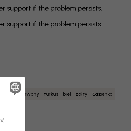
support if the problem persists.
support if the problem persists.
etowy
czerwony
turkus
biel
żółty
Łazienka
olatka
ać