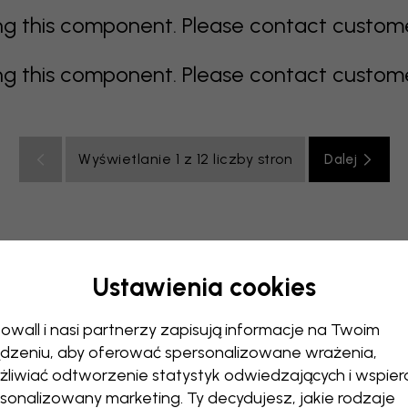
 this component. Please contact customer 
 this component. Please contact customer 
Wyświetlanie 1 z 12 liczby stron
Dalej
Ustawienia cookies
elony
szary
kolorowy
pomarańczowy
różowy
fiol
owall i nasi partnerzy zapisują informacje na Twoim
ia
Pokój dzienny
Pokój niemowlęcy
Biuro
Pokój nast
dzeniu, aby oferować spersonalizowane wrażenia,
liwiać odtworzenie statystyk odwiedzających i wspier
sonalizowany marketing. Ty decydujesz, jakie rodzaje