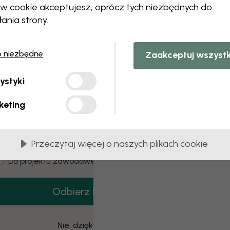
 this component. Please contact customer 
ów cookie akceptujesz, oprócz tych niezbędnych do
łania strony.
o niezbędne
Zaakceptuj wszyst
3 darmowych próbek
ystyki
amów 3 próbek tapet całkowicie za darmo.
keting
mail
Przeczytaj więcej o naszych plikach cookie
ustomer type
Dla mnie
Do projektu zawodowego
Odbierz kod
Nie, dziękuję