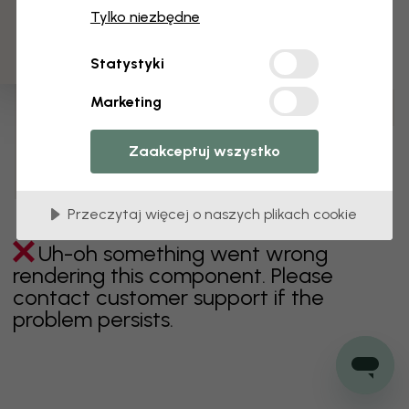
3 darmowych próbek
Tylko niezbędne
zielony
szary
kolorowy
pomarańczowy
Statystyki
różowy
fioletowy
czerwony
turkus
biel
Marketing
żółty
Łazienka
Sypialnia
Jadalnia
Przedpokój
Pokój dziecięcy
Kuchnia
Pokój dzienny
Zaakceptuj wszystko
Pokój niemowlęcy
Biuro
Pokój nastolatka
Sufit
Przeczytaj więcej o naszych plikach cookie
Uh-oh something went wrong
rendering this component. Please
contact customer support if the
problem persists.