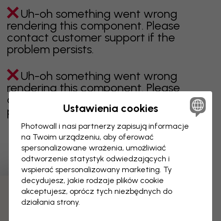
Uh-oh something went wrong
rendering this component. Please
contact customer support if the
problem persists.
Uh-oh something went wrong
rendering this component. Please
contact customer support if the
Ustawienia cookies
problem persists.
Photowall i nasi partnerzy zapisują informacje
na Twoim urządzeniu, aby oferować
spersonalizowane wrażenia, umożliwiać
Wyświetlanie 1 z 3 liczby stron
odtworzenie statystyk odwiedzających i
wspierać spersonalizowany marketing. Ty
decydujesz, jakie rodzaje plików cookie
akceptujesz, oprócz tych niezbędnych do
Odkryj więcej kategorii
działania strony.
beżowy
czerń
czerń i biel
niebieski
brązowy