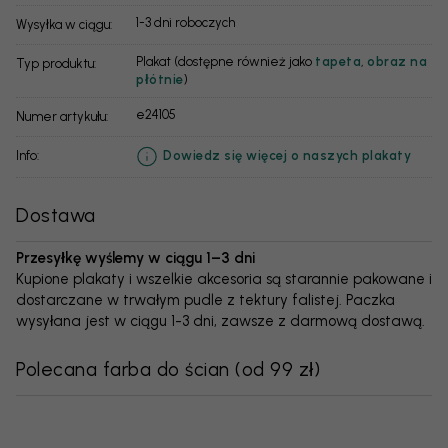
1-3 dni roboczych
Wysyłka w ciągu:
Plakat (dostępne również jako
tapeta
,
obraz na
Typ produktu:
płótnie
)
e24105
Numer artykułu:
info:
Dowiedz się więcej o naszych plakaty
Dostawa
Przesyłkę wyślemy w ciągu 1–3 dni
Kupione plakaty i wszelkie akcesoria są starannie pakowane i
dostarczane w trwałym pudle z tektury falistej. Paczka
wysyłana jest w ciągu 1-3 dni, zawsze z darmową dostawą.
Polecana farba do ścian
(
od 99 zł
)