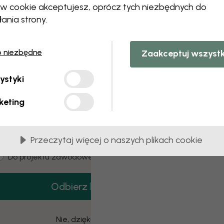
 this component. Please contact customer 
ów cookie akceptujesz, oprócz tych niezbędnych do
łania strony.
o niezbędne
Zaakceptuj wszyst
3 darmowych próbek
ystyki
amów 3 próbek tapet całkowicie za darmo.
keting
mail
Przeczytaj więcej o naszych plikach cookie
ustomer type
Dla mnie
Do projektu zawodowego
Odbierz kod
Nie, dziękuję