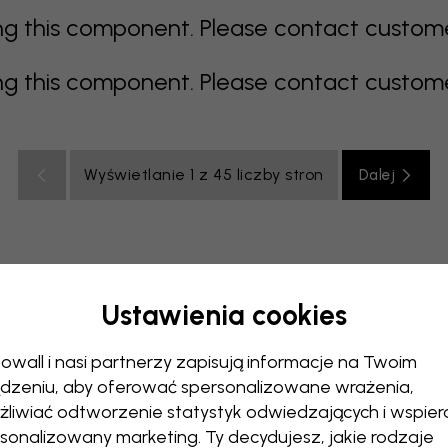
 this component. Please contact customer 
 this component. Please contact customer 
Wyświetlanie 1 z 45 liczby stron
Dalej
Ustawienia cookies
elony
szary
kolorowy
pomarańczowy
różowy
fiol
owall i nasi partnerzy zapisują informacje na Twoim
uchnia
Pokój dzienny
Pokój niemowlęcy
Biuro
Pokój 
dzeniu, aby oferować spersonalizowane wrażenia,
liwiać odtworzenie statystyk odwiedzających i wspier
sonalizowany marketing. Ty decydujesz, jakie rodzaje