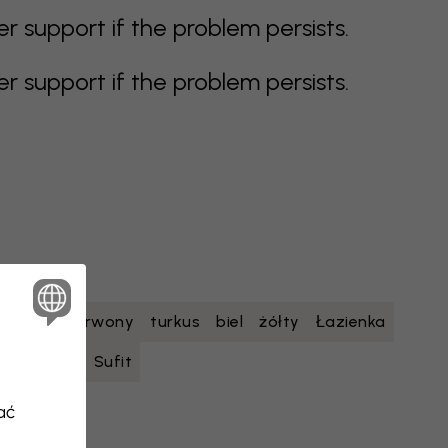
support if the problem persists.
support if the problem persists.
etowy
czerwony
turkus
biel
żółty
Łazienka
nastolatka
Sufit
ać