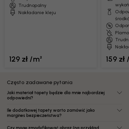
wykoń
Trudnopalny
Odpow
Nakładanie kleju
środk
Odpor
Plamo
Trudn
Nakła
129 zł /m²
159 zł
Często zadawane pytania
Jaki materiał tapety będzie dla mnie najbardziej
odpowiedni?
Ile dodatkowej tapety warto zamówić jako
margines bezpieczeństwa?
Czy mogę zmodyfikować obraz (na przykład