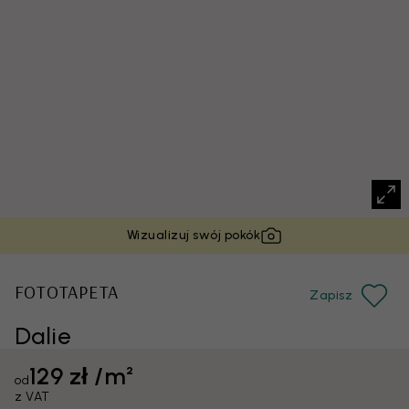
Wizualizuj swój pokók
FOTOTAPETA
Zapisz
Dalie
129 zł /m²
od
z VAT