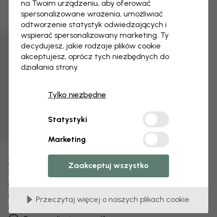
na Twoim urządzeniu, aby oferować
spersonalizowane wrażenia, umożliwiać
odtworzenie statystyk odwiedzających i
wspierać spersonalizowany marketing. Ty
decydujesz, jakie rodzaje plików cookie
akceptujesz, oprócz tych niezbędnych do
3 darmowych próbek
działania strony.
Tylko niezbędne
Statystyki
Marketing
Zmień swoją tapetę
Zaakceptuj wszystko
Zespół projektantów dostosuje każdy motyw
specjalnie dla Ciebie.
Zmień rozmiar lub kolory
Przeczytaj więcej o naszych plikach cookie
Dodaj lub usuń obiekt