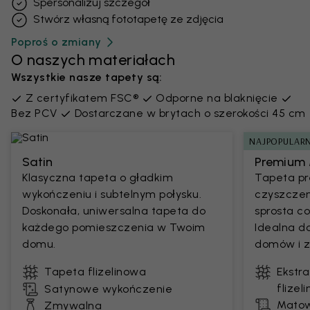
Spersonalizuj szczegół
Stwórz własną fototapetę ze zdjęcia
Poproś o zmiany
O naszych materiałach
Wszystkie nasze tapety są:
Z certyfikatem FSC®
Odporne na blaknięcie
Bez PCV
Dostarczane w brytach o szerokości 45 cm
NAJPOPULARN
Satin
Premium 
Klasyczna tapeta o gładkim
Tapeta pr
wykończeniu i subtelnym połysku.
czyszczen
Doskonała, uniwersalna tapeta do
sprosta 
każdego pomieszczenia w Twoim
Idealna d
domu.
domów i z
Tapeta flizelinowa
Ekstr
flizel
Satynowe wykończenie
Matow
Zmywalna