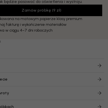
ak będzie pasować do oświetlenia i wystroju.
Zamów próbkę
(
9 zł
)
kowana na matowym papierze klasy premium
naj fakturę i wykończenie materiałów
wa w ciągu 4–7 dni roboczych
:
ecie
wroty
róbkach