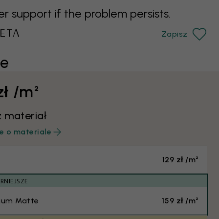
support if the problem persists.
ETA
Zapisz
ie
zł /m²
 materiał
e o materiale
129 zł /m²
RNIEJSZE
ium Matte
159 zł /m²