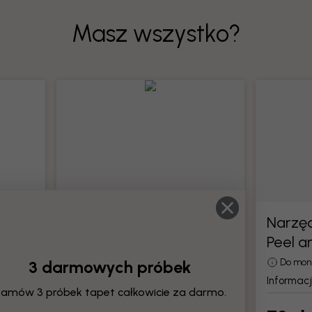
Masz wszystko?
Narzędzia do tapet
Narzęd
Peel a
całe
Wszystkie narzędzia do montażu
tapet
3 darmowych próbek
Do mon
Informacje o produktach
Informac
amów 3 próbek tapet całkowicie za darmo.