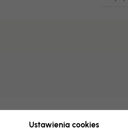
Zmień swoją tapetę
Ustawienia cookies
Zespół projektantów dostosu