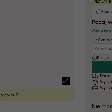
PRZYJAZN
Peel 
Podaj 
Mierzenie
Szerok
Dodaj 6–
Darmo
Wysyłk
Wykon
wój pokók
Nie ma