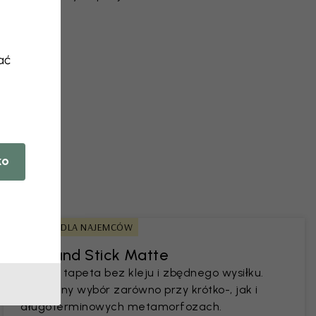
ać
 ze zdjęcia
ko
PRZYJAZNE DLA NAJEMCÓW
Peel and Stick Matte
Trwała tapeta bez kleju i zbędnego wysiłku.
Popularny wybór zarówno przy krótko-, jak i
długoterminowych metamorfozach.