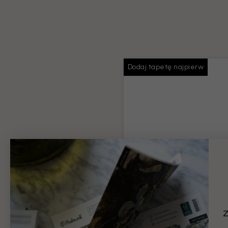
Dodaj tapetę najpierw
Pasta do tapet
Wystarczająca ilość kleju na 
zamówienie
Informacje o produktach
Z