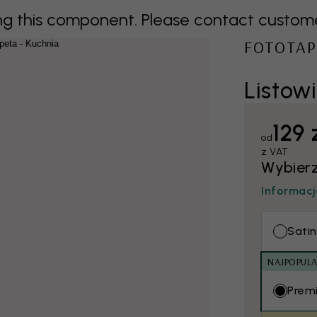
 this component. Please contact customer 
FOTOTAP
Listow
129 
od
z VAT
Wybierz
Informacj
Satin
NAJPOPULA
Prem