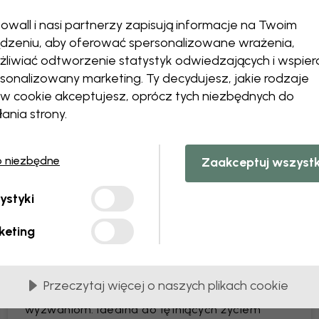
Zmień rozmiar lub kolory
owall i nasi partnerzy zapisują informacje na Twoim
Dodaj lub usuń obiekt
dzeniu, aby oferować spersonalizowane wrażenia,
Spersonalizuj szczegół
liwiać odtworzenie statystyk odwiedzających i wspier
Stwórz własną fototapetę
sonalizowany marketing. Ty decydujesz, jakie rodzaje
Poproś o zmiany
ów cookie akceptujesz, oprócz tych niezbędnych do
łania strony.
o niezbędne
Zaakceptuj wszyst
z PCV
Dostarczane w brytach o szerokości 45 cm
ystyki
NAJPOPULARNIEJSZE
keting
Premium Matte
Tapeta premium z łatwą do czyszczenia
Przeczytaj więcej o naszych plikach cookie
powierzchnią, która sprosta codziennym
wyzwaniom. Idealna do tętniących życiem