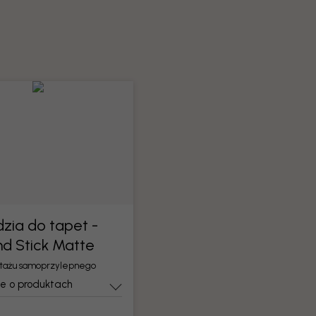
zia do tapet -
nd Stick Matte
tażu samoprzylepnego
je o produktach