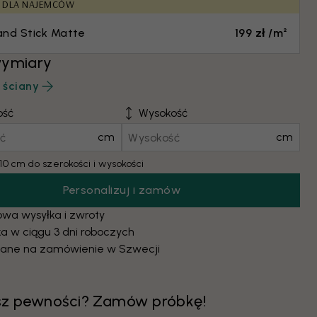
E DLA NAJEMCÓW
and Stick Matte
199 zł /m²
wymiary
 ściany
ość
Wysokość
cm
cm
10 cm do szerokości i wysokości
Personalizuj i zamów
wa wysyłka i zwroty
a w ciągu 3 dni roboczych
ane na zamówienie w Szwecji
sz pewności? Zamów próbkę!