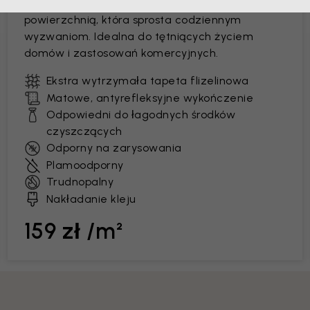
Tapeta premium z łatwą do czyszczenia
powierzchnią, która sprosta codziennym
wyzwaniom. Idealna do tętniących życiem
domów i zastosowań komercyjnych.
Ekstra wytrzymała tapeta flizelinowa
Matowe, antyrefleksyjne wykończenie
Odpowiedni do łagodnych środków
czyszczących
Odporny na zarysowania
Plamoodporny
Trudnopalny
Nakładanie kleju
159 zł /m²