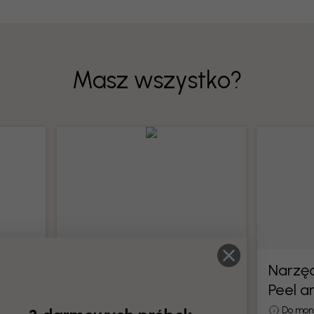
Masz wszystko?
Narzędzia do tapet
Narzęd
Peel a
całe
Wszystkie narzędzia do montażu
tapet
Do mon