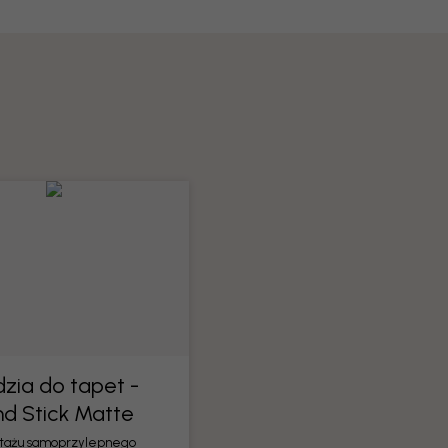
zia do tapet -
nd Stick Matte
tażu samoprzylepnego