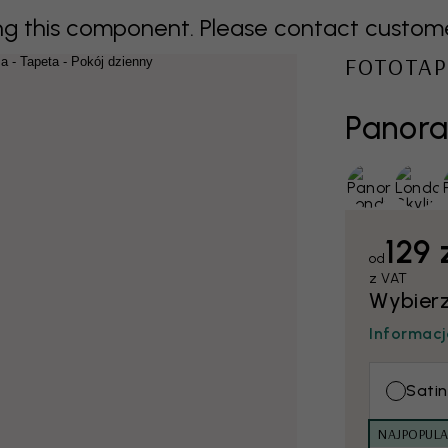
 this component. Please contact customer 
FOTOTAP
Panor
129 
od
z VAT
Wybierz
Informacj
Satin
NAJPOPULA