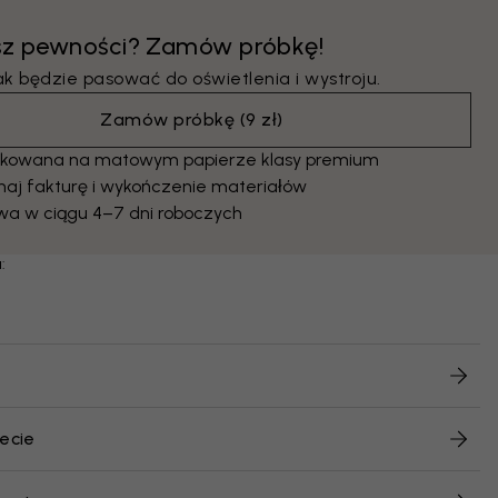
sz pewności? Zamów próbkę!
ak będzie pasować do oświetlenia i wystroju.
Zamów próbkę
(
9 zł
)
kowana na matowym papierze klasy premium
naj fakturę i wykończenie materiałów
wa w ciągu 4–7 dni roboczych
:
ecie