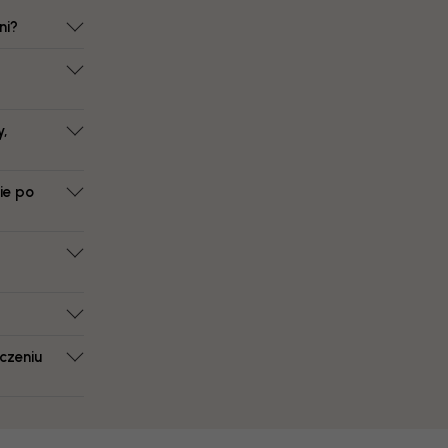
ni?
y,
ie po
czeniu