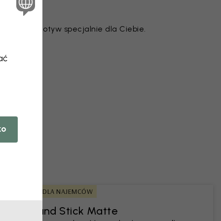
je każdy motyw specjalnie dla Ciebie.
ać
 ze zdjęcia
ko
PRZYJAZNE DLA NAJEMCÓW
Peel and Stick Matte