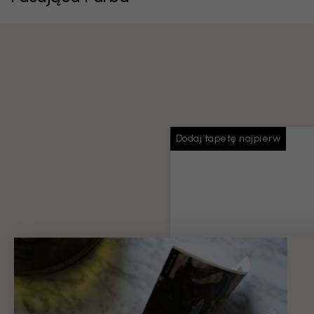
Dodaj tapetę najpierw
Pasta do tapet
Wystarczająca ilość kleju na 
zamówienie