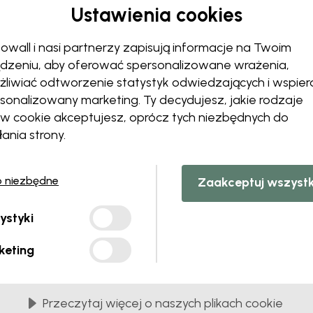
Ustawienia cookies
Zmień swoją tapetę
Zespół projektantów dostosu
owall i nasi partnerzy zapisują informacje na Twoim
Zmień rozmiar lub kolory
dzeniu, aby oferować spersonalizowane wrażenia,
Dodaj lub usuń obiekt
liwiać odtworzenie statystyk odwiedzających i wspier
Spersonalizuj szczegół
sonalizowany marketing. Ty decydujesz, jakie rodzaje
Stwórz własną fototapetę
ów cookie akceptujesz, oprócz tych niezbędnych do
łania strony.
Poproś o zmiany
o niezbędne
Zaakceptuj wszyst
ystyki
z PCV
Dostarczane w brytach o szerokości 45 cm
keting
NAJPOPULARNIEJSZE
Premium Matte
Przeczytaj więcej o naszych plikach cookie