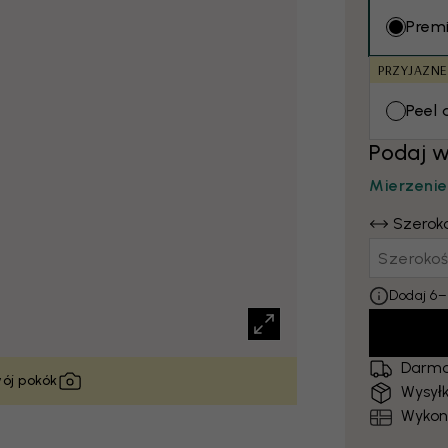
Prem
PRZYJAZN
Peel 
Podaj 
Mierzenie
Szerok
Dodaj 6–
Darmo
wój pokók
Wysyłk
Wykon