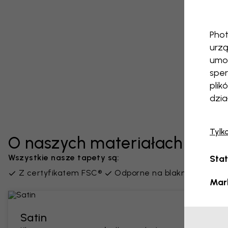
Phot
urzą
umoż
sper
plik
dzia
Tylk
O naszych materiałach
Wszystkie nasze tapety są:
Stat
Z certyfikatem FSC®
Odporne na blaknięcie
Be
Mar
Satin