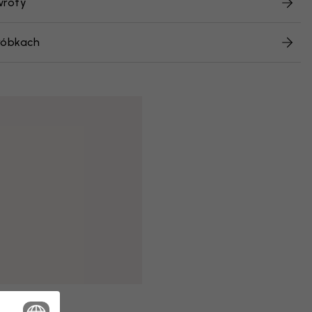
wroty
róbkach