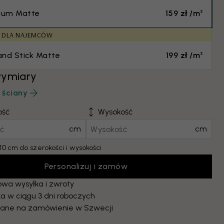
ium Matte
159 zł /m²
E DLA NAJEMCÓW
and Stick Matte
199 zł /m²
wymiary
 ściany
ość
Wysokość
cm
cm
10 cm do szerokości i wysokości
Personalizuj i zamów
wa wysyłka i zwroty
a w ciągu 3 dni roboczych
ane na zamówienie w Szwecji