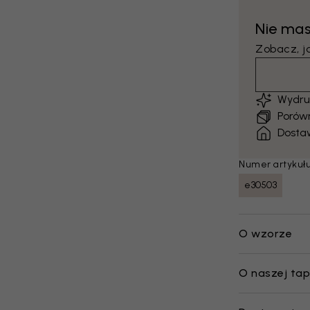
Nie ma
Zobacz, j
Wydru
Porów
Dosta
Numer artykułu
e30503
O wzorze
O naszej tap