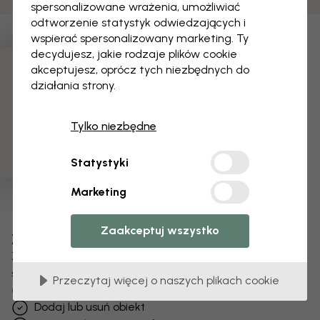
spersonalizowane wrażenia, umożliwiać
odtworzenie statystyk odwiedzających i
wspierać spersonalizowany marketing. Ty
decydujesz, jakie rodzaje plików cookie
akceptujesz, oprócz tych niezbędnych do
3 darmowych próbek
działania strony.
Tylko niezbędne
Statystyki
Marketing
Zaakceptuj wszystko
Zmień swoją tapetę
Zespół projektantów dostosuje każdy motyw
specjalnie dla Ciebie.
Przeczytaj więcej o naszych plikach cookie
Zmień rozmiar lub kolory
Dodaj lub usuń obiekt