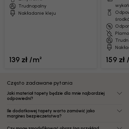
wykoń
Trudnopalny
Odpow
Nakładanie kleju
środk
Odpor
Plamo
Trudn
Nakła
139 zł /m²
159 zł
Często zadawane pytania
Jaki materiał tapety będzie dla mnie najbardziej
odpowiedni?
Ile dodatkowej tapety warto zamówić jako
margines bezpieczeństwa?
Czy mogę zmodyfikować obraz (na przykład