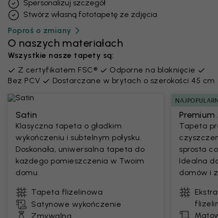
Spersonalizuj szczegół
Stwórz własną fototapetę ze zdjęcia
Poproś o zmiany
O naszych materiałach
Wszystkie nasze tapety są:
Z certyfikatem FSC®
Odporne na blaknięcie
Bez PCV
Dostarczane w brytach o szerokości 45 cm
NAJPOPULARN
Satin
Premium 
Klasyczna tapeta o gładkim
Tapeta pr
wykończeniu i subtelnym połysku.
czyszczen
Doskonała, uniwersalna tapeta do
sprosta 
każdego pomieszczenia w Twoim
Idealna d
domu.
domów i z
Tapeta flizelinowa
Ekstr
flizel
Satynowe wykończenie
Matow
Zmywalna