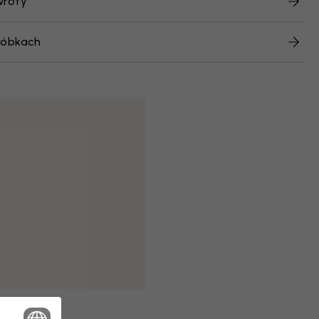
wroty
róbkach