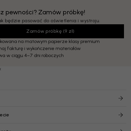
sz pewności? Zamów próbkę!
ak będzie pasować do oświetlenia i wystroju.
Zamów próbkę
(
9 zł
)
kowana na matowym papierze klasy premium
naj fakturę i wykończenie materiałów
wa w ciągu 4–7 dni roboczych
:
ecie