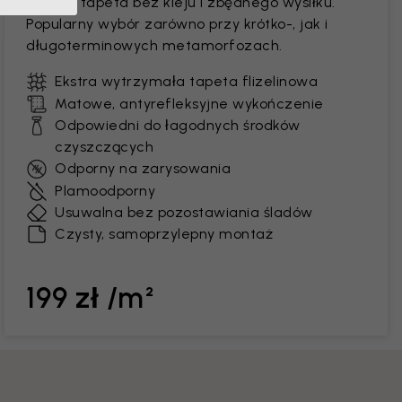
Trwała tapeta bez kleju i zbędnego wysiłku.
Popularny wybór zarówno przy krótko-, jak i
długoterminowych metamorfozach.
Ekstra wytrzymała tapeta flizelinowa
Matowe, antyrefleksyjne wykończenie
Odpowiedni do łagodnych środków
czyszczących
Odporny na zarysowania
Plamoodporny
Usuwalna bez pozostawiania śladów
Czysty, samoprzylepny montaż
199 zł /m²