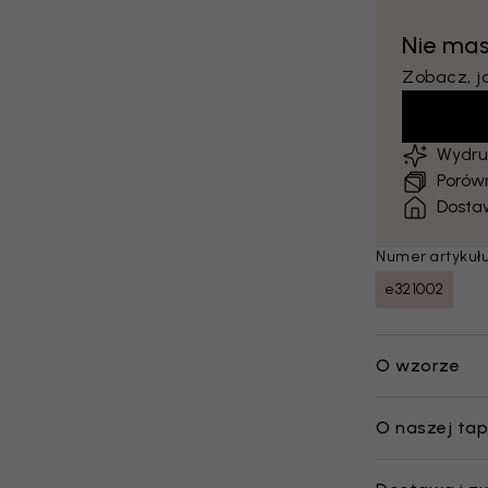
Nie ma
Zobacz, j
Wydru
Porów
Dosta
Numer artykułu
e321002
O wzorze
O naszej tap