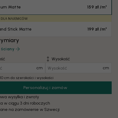
ium Matte
159 zł /m²
E DLA NAJEMCÓW
and Stick Matte
199 zł /m²
wymiary
 ściany
ość
Wysokość
cm
cm
10 cm do szerokości i wysokości
Personalizuj i zamów
wa wysyłka i zwroty
a w ciągu 3 dni roboczych
ane na zamówienie w Szwecji