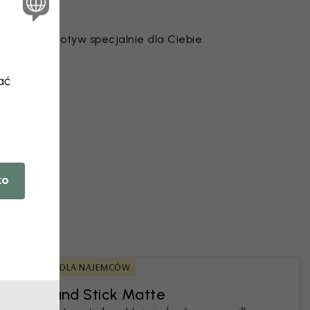
je każdy motyw specjalnie dla Ciebie.
ać
 ze zdjęcia
ko
PRZYJAZNE DLA NAJEMCÓW
Peel and Stick Matte