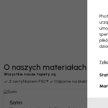
Phot
urzą
umoż
sper
plik
dzia
Tylk
O naszych materiałach
Wszystkie nasze tapety są:
Stat
Z certyfikatem FSC®
Odporne na blaknięcie
Be
Mar
Satin