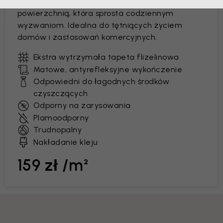
Tapeta premium z łatwą do czyszczenia
powierzchnią, która sprosta codziennym
wyzwaniom. Idealna do tętniących życiem
domów i zastosowań komercyjnych.
Ekstra wytrzymała tapeta flizelinowa
Matowe, antyrefleksyjne wykończenie
Odpowiedni do łagodnych środków
czyszczących
Odporny na zarysowania
Plamoodporny
Trudnopalny
Nakładanie kleju
159 zł /m²