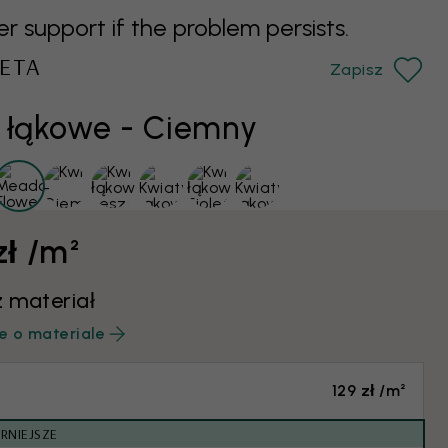
support if the problem persists.
ETA
Zapisz
 łąkowe - Ciemny
zł /m²
 materiał
e o materiale
129 zł /m²
RNIEJSZE