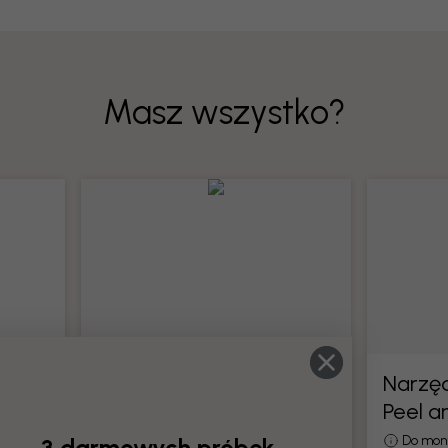
Masz wszystko?
Narzędzia do tapet
Narzęd
Peel a
całe
Wszystkie narzędzia do montażu
tapet
3 darmowych próbek
Do mon