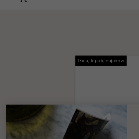
Dodaj tapetę najpierw
Pasta do tapet
Wystarczająca ilość kleju na 
zamówienie