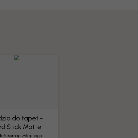
zia do tapet -
nd Stick Matte
tażu samoprzylepnego