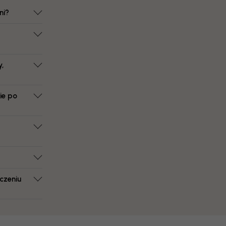
ni?
y,
ie po
czeniu