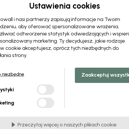
Ustawienia cookies
Zmień swoją tapetę
Zespół projektantów dostosu
owall i nasi partnerzy zapisują informacje na Twoim
Zmień rozmiar lub kolory
dzeniu, aby oferować spersonalizowane wrażenia,
Dodaj lub usuń obiekt
liwiać odtworzenie statystyk odwiedzających i wspier
Spersonalizuj szczegół
sonalizowany marketing. Ty decydujesz, jakie rodzaje
Stwórz własną fototapetę
ów cookie akceptujesz, oprócz tych niezbędnych do
łania strony.
Poproś o zmiany
o niezbędne
Zaakceptuj wszyst
ystyki
z PCV
Dostarczane w brytach o szerokości 45 cm
keting
NAJPOPULARNIEJSZE
Premium Matte
Przeczytaj więcej o naszych plikach cookie