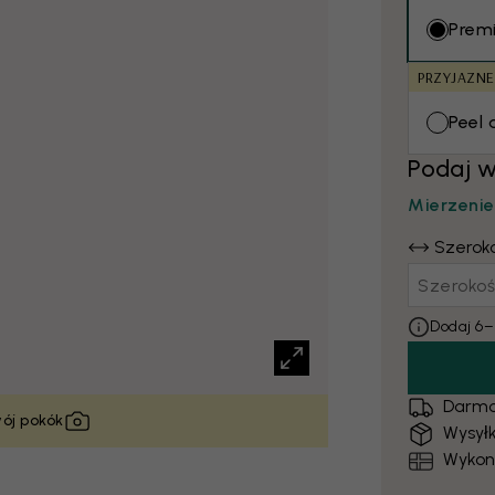
Prem
PRZYJAZN
Peel 
Podaj 
Mierzenie
Szerok
Dodaj 6–
Darmo
wój pokók
Wysyłk
Wykon