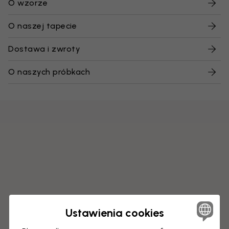
O wzorze
O naszej tapecie
Dostawa i zwroty
O naszych próbkach
Ustawienia cookies