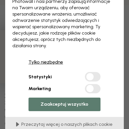
Photowall i nasi partnerzy zapisują informacje
na Twoim urządzeniu, aby oferować
spersonalizowane wrażenia, umożliwiać
odtworzenie statystyk odwiedzających i
wspierać spersonalizowany marketing. Ty
decydujesz, jakie rodzaje plików cookie
akceptujesz, oprócz tych niezbędnych do
3 darmowych próbek
działania strony.
Tylko niezbędne
Statystyki
Marketing
Zmień swoją tapetę
Zespół projektantów dostosuje każdy motyw
Zaakceptuj wszystko
specjalnie dla Ciebie.
Zmień rozmiar lub kolory
Dodaj lub usuń obiekt
Przeczytaj więcej o naszych plikach cookie