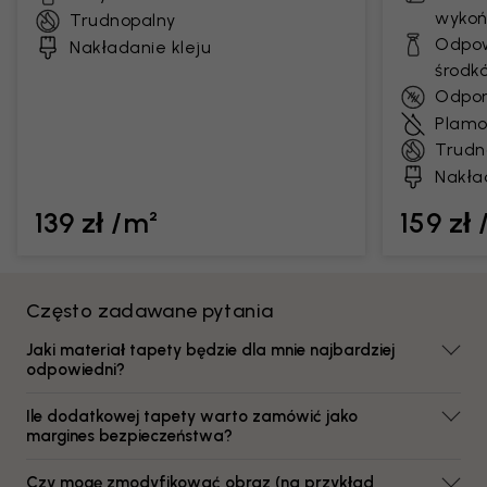
wykoń
Trudnopalny
Odpow
Nakładanie kleju
środk
Odpor
Plamo
Trudn
Nakła
139 zł /m²
159 zł
Często zadawane pytania
Jaki materiał tapety będzie dla mnie najbardziej
odpowiedni?
Ile dodatkowej tapety warto zamówić jako
margines bezpieczeństwa?
Czy mogę zmodyfikować obraz (na przykład