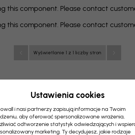
 this component. Please contact customer 
 this component. Please contact customer 
Wyświetlanie 1 z 1 liczby stron
Ustawienia cookies
elony
szary
kolorowy
pomarańczowy
różowy
fiol
owall i nasi partnerzy zapisują informacje na Twoim
uchnia
Pokój dzienny
Pokój niemowlęcy
Biuro
Pokój 
dzeniu, aby oferować spersonalizowane wrażenia,
liwiać odtworzenie statystyk odwiedzających i wspier
sonalizowany marketing. Ty decydujesz, jakie rodzaje