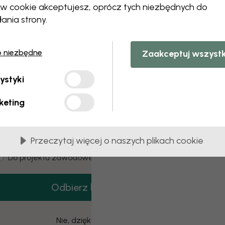
 this component. Please contact customer 
ów cookie akceptujesz, oprócz tych niezbędnych do
łania strony.
o niezbędne
Zaakceptuj wszyst
3 darmowych próbek
ystyki
amów 3 próbek tapet całkowicie za darmo.
keting
mail
Przeczytaj więcej o naszych plikach cookie
ustomer type
Dla mnie
Do projektu zawodowego
Odbierz kod
Nie, dziękuję