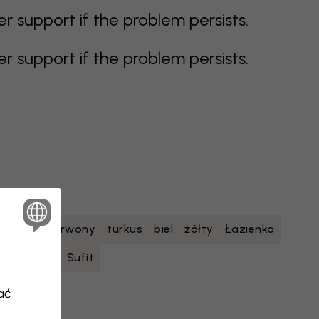
support if the problem persists.
support if the problem persists.
etowy
czerwony
turkus
biel
żółty
Łazienka
nastolatka
Sufit
ać