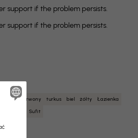
support if the problem persists.
support if the problem persists.
etowy
czerwony
turkus
biel
żółty
Łazienka
nastolatka
Sufit
ać