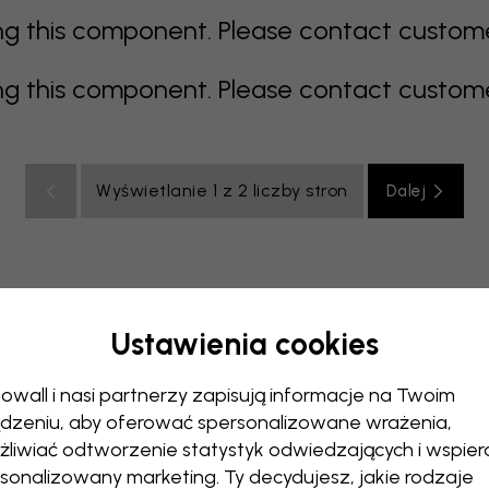
 this component. Please contact customer 
 this component. Please contact customer 
Wyświetlanie 1 z 2 liczby stron
Dalej
Ustawienia cookies
elony
szary
kolorowy
pomarańczowy
różowy
fiol
owall i nasi partnerzy zapisują informacje na Twoim
uchnia
Pokój dzienny
Pokój niemowlęcy
Biuro
Pokój 
dzeniu, aby oferować spersonalizowane wrażenia,
liwiać odtworzenie statystyk odwiedzających i wspier
sonalizowany marketing. Ty decydujesz, jakie rodzaje