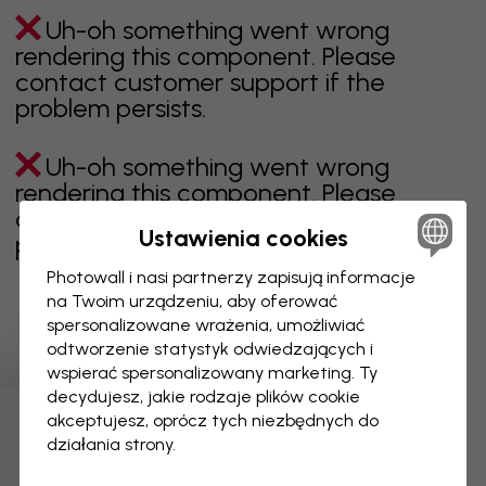
Uh-oh something went wrong
rendering this component. Please
contact customer support if the
problem persists.
Uh-oh something went wrong
rendering this component. Please
contact customer support if the
Ustawienia cookies
problem persists.
Photowall i nasi partnerzy zapisują informacje
na Twoim urządzeniu, aby oferować
spersonalizowane wrażenia, umożliwiać
Wyświetlanie 1 z 1 liczby stron
odtworzenie statystyk odwiedzających i
wspierać spersonalizowany marketing. Ty
decydujesz, jakie rodzaje plików cookie
akceptujesz, oprócz tych niezbędnych do
Odkryj więcej kategorii
działania strony.
beżowy
czerń
czerń i biel
niebieski
brązowy