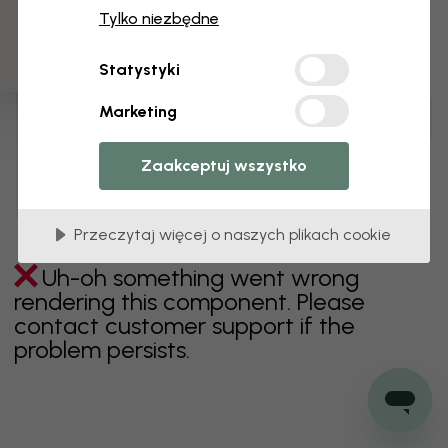
3 darmowych próbek
Tylko niezbędne
zielony
szary
kolorowy
pomarańczowy
Statystyki
różowy
fioletowy
czerwony
turkus
biel
Marketing
żółty
Łazienka
Sypialnia
Jadalnia
Przedpokój
Pokój dziecięcy
Kuchnia
Pokój dzienny
Zaakceptuj wszystko
Pokój niemowlęcy
Biuro
Pokój nastolatka
Sufit
Przeczytaj więcej o naszych plikach cookie
Uh-oh something went wrong
rendering this component. Please
contact customer support if the
problem persists.