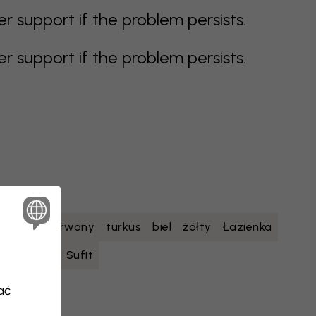
support if the problem persists.
support if the problem persists.
etowy
czerwony
turkus
biel
żółty
Łazienka
nastolatka
Sufit
ać