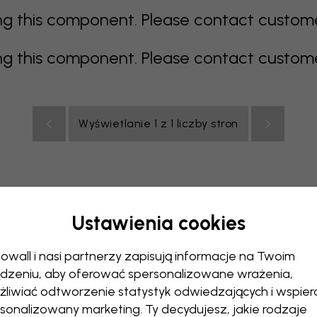
 this component. Please contact customer 
 this component. Please contact customer 
Wyświetlanie 1 z 1 liczby stron
Ustawienia cookies
elony
szary
kolorowy
pomarańczowy
różowy
fiol
owall i nasi partnerzy zapisują informacje na Twoim
uchnia
Pokój dzienny
Pokój niemowlęcy
Biuro
Pokój 
dzeniu, aby oferować spersonalizowane wrażenia,
liwiać odtworzenie statystyk odwiedzających i wspier
sonalizowany marketing. Ty decydujesz, jakie rodzaje