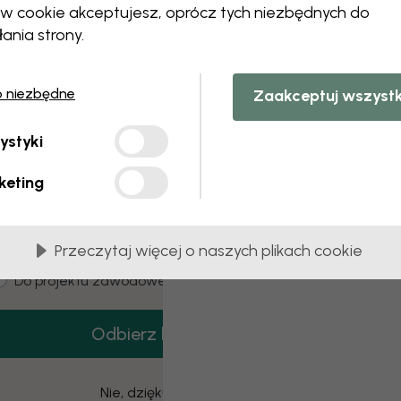
 this component. Please contact customer 
ów cookie akceptujesz, oprócz tych niezbędnych do
łania strony.
o niezbędne
Zaakceptuj wszyst
3 darmowych próbek
ystyki
amów 3 próbek tapet całkowicie za darmo.
keting
mail
Przeczytaj więcej o naszych plikach cookie
ustomer type
Dla mnie
Do projektu zawodowego
Odbierz kod
Nie, dziękuję