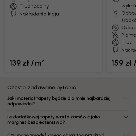
wykoń
Trudnopalny
Odpow
Nakładanie kleju
środk
Odpor
Plamo
Trudn
Nakła
139 zł /m²
159 zł
Często zadawane pytania
Jaki materiał tapety będzie dla mnie najbardziej
odpowiedni?
Ile dodatkowej tapety warto zamówić jako
margines bezpieczeństwa?
Czy mogę zmodyfikować obraz (na przykład