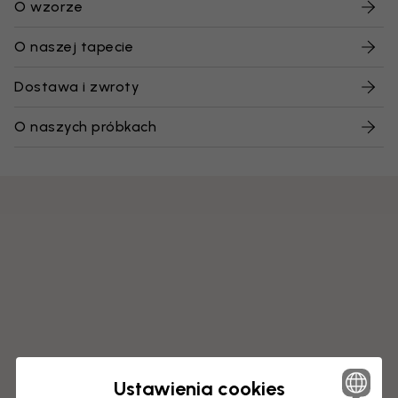
O wzorze
O naszej tapecie
Dostawa i zwroty
O naszych próbkach
Ustawienia cookies