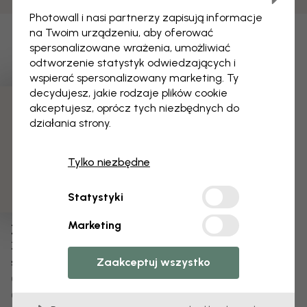
Photowall i nasi partnerzy zapisują informacje
na Twoim urządzeniu, aby oferować
spersonalizowane wrażenia, umożliwiać
odtworzenie statystyk odwiedzających i
wspierać spersonalizowany marketing. Ty
decydujesz, jakie rodzaje plików cookie
akceptujesz, oprócz tych niezbędnych do
3 darmowych próbek
działania strony.
Tylko niezbędne
Statystyki
Marketing
Zmień swoją tapetę
Zespół projektantów dostosuje każdy motyw
specjalnie dla Ciebie.
Zaakceptuj wszystko
Zmień rozmiar lub kolory
Dodaj lub usuń obiekt