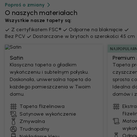
Poproś o zmiany
O naszych materiałach
Wszystkie nasze tapety są:
Z certyfikatem FSC®
Odporne na blaknięcie
Bez PCV
Dostarczane w brytach o szerokości 45 cm
NAJPOPULARN
Satin
Premium 
Klasyczna tapeta o gładkim
Tapeta pr
wykończeniu i subtelnym połysku.
czyszczen
Doskonała, uniwersalna tapeta do
sprosta 
każdego pomieszczenia w Twoim
Idealna d
domu.
domów i z
Tapeta flizelinowa
Ekstr
flizel
Satynowe wykończenie
Matow
Zmywalna
wykoń
Trudnopalny
Odpow
Nakładanie kleju