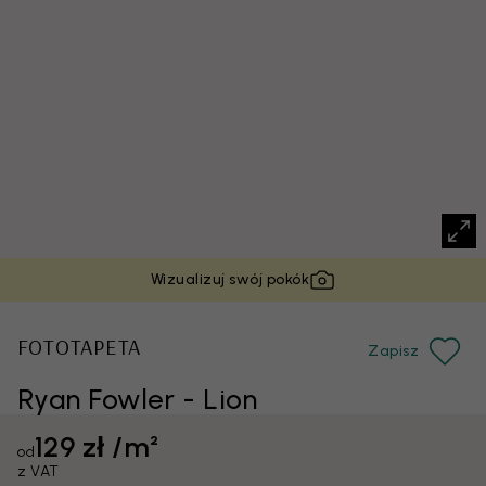
Wizualizuj swój pokók
FOTOTAPETA
Zapisz
Ryan Fowler - Lion
129 zł /m²
od
z VAT