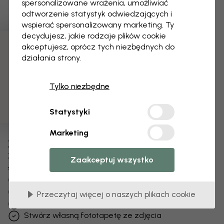
spersonalizowane wrażenia, umożliwiać
odtworzenie statystyk odwiedzających i
wspierać spersonalizowany marketing. Ty
decydujesz, jakie rodzaje plików cookie
akceptujesz, oprócz tych niezbędnych do
3 darmowych próbek
działania strony.
Tylko niezbędne
Statystyki
Marketing
Zmień swoją tapetę
Zespół projektantów dostosuje każdy motyw
Zaakceptuj wszystko
specjalnie dla Ciebie.
Zmień rozmiar lub kolory
Dodaj lub usuń obiekt
Przeczytaj więcej o naszych plikach cookie
Spersonalizuj szczegół
Stwórz własną fototapetę ze zdjęcia