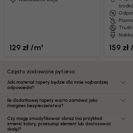
środk
Odpor
Plamo
Trudn
Nakła
129 zł /m²
159 zł
Często zadawane pytania
Jaki materiał tapety będzie dla mnie najbardziej
odpowiedni?
Ile dodatkowej tapety warto zamówić jako
margines bezpieczeństwa?
Czy mogę zmodyfikować obraz (na przykład
zmienić kolory, przesunąć element lub dostosować
skalę)?