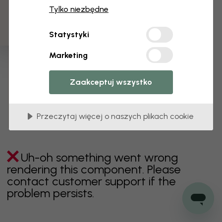
3 darmowych próbek
Tylko niezbędne
Zielony
Szary
Kolorowy
Pomarańczowy
Statystyki
Różowy
Fioletowy
Czerwony
Turkus
Biel
Marketing
Żółty
Łazienka
Sypialnia
Jadalnia
Przedpokój
Pokój dziecięcy
Kuchnia
Zaakceptuj wszystko
Pokój dzienny
Pokój niemowlęcy
Biuro
Przeczytaj więcej o naszych plikach cookie
Pokój nastolatka
Uh-oh something went wrong
rendering this component. Please
contact customer support if the
problem persists.