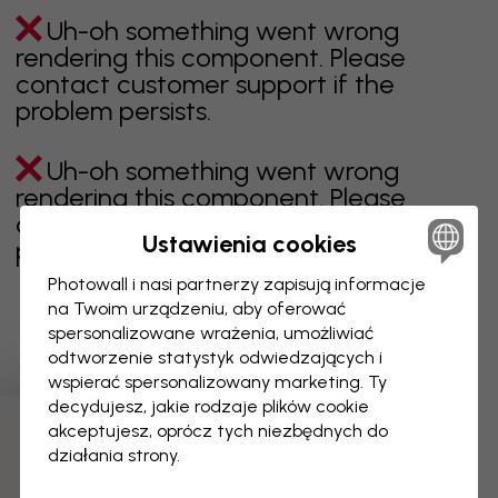
Uh-oh something went wrong
rendering this component. Please
contact customer support if the
problem persists.
Uh-oh something went wrong
rendering this component. Please
contact customer support if the
Ustawienia cookies
problem persists.
Photowall i nasi partnerzy zapisują informacje
na Twoim urządzeniu, aby oferować
spersonalizowane wrażenia, umożliwiać
Wyświetlanie 1 z 2 liczby stron
odtworzenie statystyk odwiedzających i
wspierać spersonalizowany marketing. Ty
decydujesz, jakie rodzaje plików cookie
akceptujesz, oprócz tych niezbędnych do
Odkryj więcej kategorii
działania strony.
Beżowy
Czerń
Czerń i biel
Niebieski
Brązowy