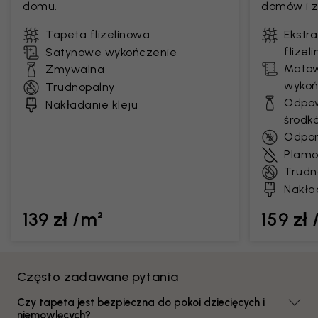
domu.
domów i z
Tapeta flizelinowa
Ekstr
flizel
Satynowe wykończenie
Matow
Zmywalna
wykoń
Trudnopalny
Odpow
Nakładanie kleju
środk
Odpor
Plamo
Trudn
Nakła
139 zł /m²
159 zł
Często zadawane pytania
Czy tapeta jest bezpieczna do pokoi dziecięcych i
niemowlęcych?