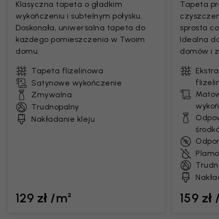
Klasyczna tapeta o gładkim
Tapeta pr
wykończeniu i subtelnym połysku.
czyszczen
Doskonała, uniwersalna tapeta do
sprosta 
każdego pomieszczenia w Twoim
Idealna d
domu.
domów i z
Tapeta flizelinowa
Ekstr
flizel
Satynowe wykończenie
Matow
Zmywalna
wykoń
Trudnopalny
Odpow
Nakładanie kleju
środk
Odpor
Plamo
Trudn
Nakła
129 zł /m²
159 zł