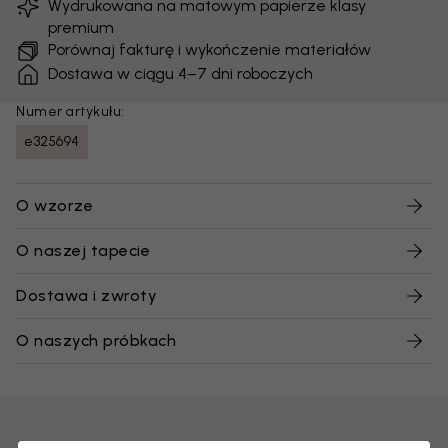
Wydrukowana na matowym papierze klasy
premium
Porównaj fakturę i wykończenie materiałów
Dostawa w ciągu 4–7 dni roboczych
Numer artykułu:
e325694
O wzorze
O naszej tapecie
Dostawa i zwroty
O naszych próbkach