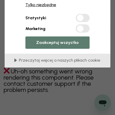
Tylko niezbędne
zielony
szary
kolorowy
pomarańczowy
Statystyki
różowy
fioletowy
czerwony
turkus
biel
Marketing
żółty
Łazienka
Sypialnia
Jadalnia
Przedpokój
Pokój dziecięcy
Kuchnia
Pokój dzienny
Zaakceptuj wszystko
Pokój niemowlęcy
Biuro
Pokój nastolatka
Sufit
Przeczytaj więcej o naszych plikach cookie
Uh-oh something went wrong
rendering this component. Please
contact customer support if the
problem persists.