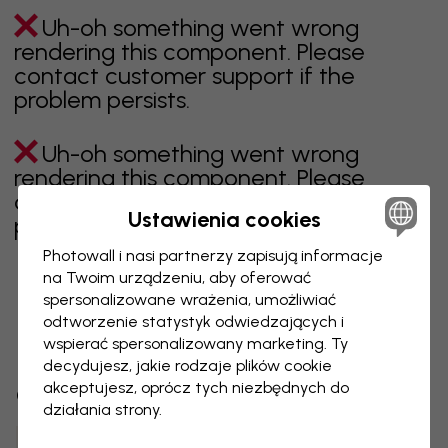
Uh-oh something went wrong
rendering this component. Please
contact customer support if the
problem persists.
Uh-oh something went wrong
rendering this component. Please
contact customer support if the
Ustawienia cookies
problem persists.
Photowall i nasi partnerzy zapisują informacje
na Twoim urządzeniu, aby oferować
spersonalizowane wrażenia, umożliwiać
Wyświetlanie 1 z 1 liczby stron
odtworzenie statystyk odwiedzających i
wspierać spersonalizowany marketing. Ty
decydujesz, jakie rodzaje plików cookie
akceptujesz, oprócz tych niezbędnych do
Odkryj więcej kategorii
działania strony.
beżowy
czerń
czerń i biel
niebieski
brązowy