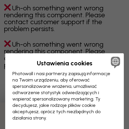
Uh-oh something went wrong
rendering this component. Please
contact customer support if the
problem persists.
Uh-oh something went wrong
rendering this component. Please
contact customer support if the
Ustawienia cookies
problem persists.
Photowall i nasi partnerzy zapisują informacje
na Twoim urządzeniu, aby oferować
spersonalizowane wrażenia, umożliwiać
Wyświetlanie 1 z 28 liczby stron
odtworzenie statystyk odwiedzających i
wspierać spersonalizowany marketing. Ty
decydujesz, jakie rodzaje plików cookie
akceptujesz, oprócz tych niezbędnych do
Odkryj więcej kategorii
działania strony.
beżowy
czerń
czerń i biel
niebieski
brązowy