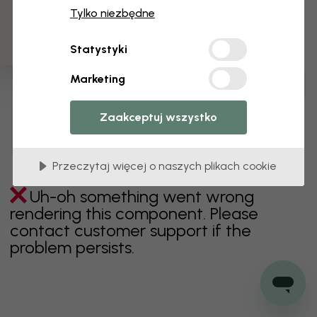
3 darmowych próbek
Tylko niezbędne
zielony
szary
kolorowy
pomarańczowy
Statystyki
różowy
fioletowy
czerwony
turkus
biel
Marketing
żółty
Łazienka
Sypialnia
Jadalnia
Przedpokój
Pokój dziecięcy
Kuchnia
Pokój dzienny
Zaakceptuj wszystko
Pokój niemowlęcy
Biuro
Pokój nastolatka
Sufit
Przeczytaj więcej o naszych plikach cookie
Uh-oh something went wrong
rendering this component. Please
contact customer support if the
problem persists.