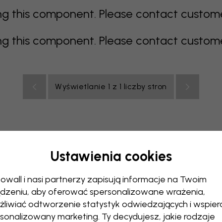
 this component. Please contact customer 
 this component. Please contact customer 
Wyświetlanie 1 z 1 liczby stron
Ustawienia cookies
elony
szary
kolorowy
pomarańczowy
różowy
fiol
owall i nasi partnerzy zapisują informacje na Twoim
uchnia
Pokój dzienny
Pokój niemowlęcy
Biuro
Pokój 
dzeniu, aby oferować spersonalizowane wrażenia,
liwiać odtworzenie statystyk odwiedzających i wspier
sonalizowany marketing. Ty decydujesz, jakie rodzaje