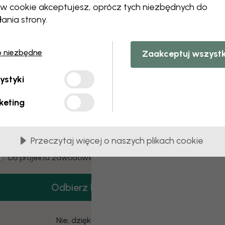
 this component. Please contact customer 
ów cookie akceptujesz, oprócz tych niezbędnych do
łania strony.
o niezbędne
Zaakceptuj wszyst
3 darmowych próbek
ystyki
amów 3 próbek tapet całkowicie za darmo.
keting
mail
Przeczytaj więcej o naszych plikach cookie
ustomer type
Dla mnie
Do projektu zawodowego
Odbierz kod
Nie, dziękuję