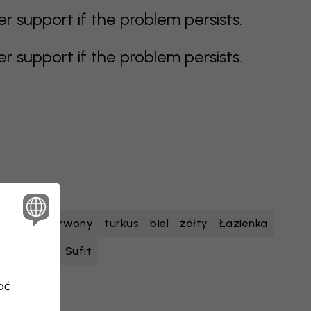
support if the problem persists.
support if the problem persists.
etowy
czerwony
turkus
biel
żółty
Łazienka
nastolatka
Sufit
ać