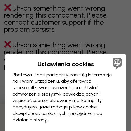
Uh-oh something went wrong
rendering this component. Please
contact customer support if the
problem persists.
Uh-oh something went wrong
rendering this component. Please
contact customer support if the
Ustawienia cookies
problem persists.
Photowall i nasi partnerzy zapisują informacje
na Twoim urządzeniu, aby oferować
spersonalizowane wrażenia, umożliwiać
Wyświetlanie 1 z 1 liczby stron
odtworzenie statystyk odwiedzających i
wspierać spersonalizowany marketing. Ty
decydujesz, jakie rodzaje plików cookie
akceptujesz, oprócz tych niezbędnych do
Odkryj więcej kategorii
działania strony.
beżowy
czerń
czerń i biel
niebieski
brązowy