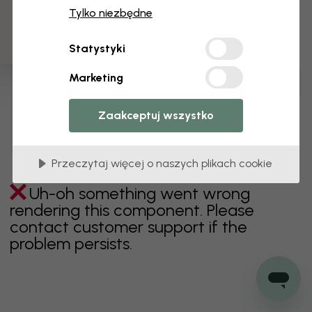
3 darmowych próbek
Tylko niezbędne
zielony
szary
kolorowy
pomarańczowy
Statystyki
różowy
fioletowy
czerwony
turkus
biel
Marketing
żółty
Łazienka
Sypialnia
Jadalnia
Przedpokój
Pokój dziecięcy
Kuchnia
Pokój dzienny
Zaakceptuj wszystko
Pokój niemowlęcy
Biuro
Pokój nastolatka
Sufit
Przeczytaj więcej o naszych plikach cookie
Uh-oh something went wrong
rendering this component. Please
contact customer support if the
problem persists.