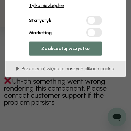
3 darmowych próbek
Tylko niezbędne
zielony
szary
kolorowy
pomarańczowy
Statystyki
różowy
fioletowy
czerwony
turkus
biel
Marketing
żółty
Łazienka
Sypialnia
Jadalnia
Przedpokój
Pokój dziecięcy
Kuchnia
Pokój dzienny
Zaakceptuj wszystko
Pokój niemowlęcy
Biuro
Pokój nastolatka
Sufit
Przeczytaj więcej o naszych plikach cookie
Uh-oh something went wrong
rendering this component. Please
contact customer support if the
problem persists.