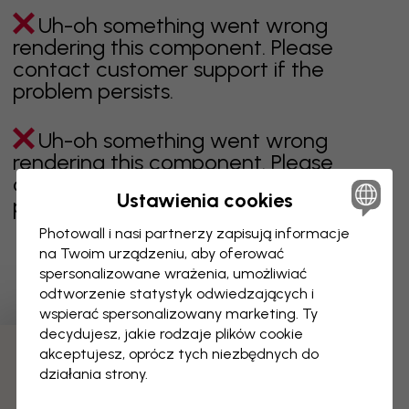
Uh-oh something went wrong
rendering this component. Please
contact customer support if the
problem persists.
Uh-oh something went wrong
rendering this component. Please
contact customer support if the
Ustawienia cookies
problem persists.
Photowall i nasi partnerzy zapisują informacje
na Twoim urządzeniu, aby oferować
spersonalizowane wrażenia, umożliwiać
Wyświetlanie 1 z 1 liczby stron
odtworzenie statystyk odwiedzających i
wspierać spersonalizowany marketing. Ty
decydujesz, jakie rodzaje plików cookie
akceptujesz, oprócz tych niezbędnych do
Odkryj więcej kategorii
działania strony.
beżowy
czerń
czerń i biel
niebieski
brązowy