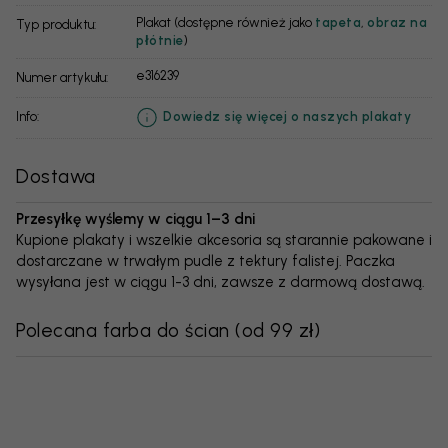
Plakat (dostępne również jako
tapeta
,
obraz na
Typ produktu:
płótnie
)
e316239
Numer artykułu:
info:
Dowiedz się więcej o naszych plakaty
Dostawa
Przesyłkę wyślemy w ciągu 1–3 dni
Kupione plakaty i wszelkie akcesoria są starannie pakowane i
dostarczane w trwałym pudle z tektury falistej. Paczka
wysyłana jest w ciągu 1-3 dni, zawsze z darmową dostawą.
Polecana farba do ścian
(
od 99 zł
)