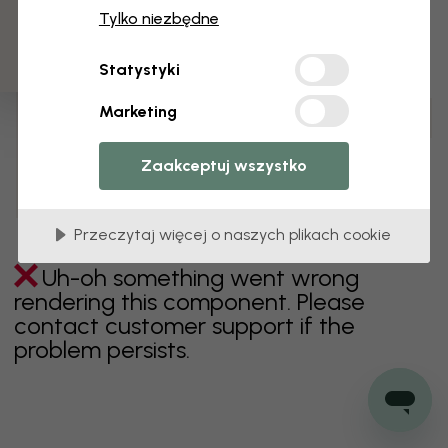
3 darmowych próbek
Tylko niezbędne
zielony
szary
kolorowy
pomarańczowy
Statystyki
różowy
fioletowy
czerwony
turkus
biel
Marketing
żółty
Łazienka
Sypialnia
Jadalnia
Przedpokój
Pokój dziecięcy
Kuchnia
Pokój dzienny
Zaakceptuj wszystko
Pokój niemowlęcy
Biuro
Pokój nastolatka
Sufit
Przeczytaj więcej o naszych plikach cookie
Uh-oh something went wrong
rendering this component. Please
contact customer support if the
problem persists.