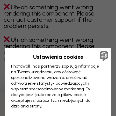
Uh-oh something went wrong
rendering this component. Please
contact customer support if the
problem persists.
Uh-oh something went wrong
rendering this component. Please
contact customer support if the
Ustawienia cookies
problem persists.
Photowall i nasi partnerzy zapisują informacje
na Twoim urządzeniu, aby oferować
spersonalizowane wrażenia, umożliwiać
Wyświetlanie 1 z 5 liczby stron
odtworzenie statystyk odwiedzających i
wspierać spersonalizowany marketing. Ty
decydujesz, jakie rodzaje plików cookie
akceptujesz, oprócz tych niezbędnych do
Odkryj więcej kategorii
działania strony.
beżowy
czerń
czerń i biel
niebieski
brązowy