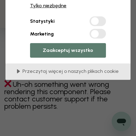
3 darmowych próbek
Tylko niezbędne
zielony
szary
kolorowy
pomarańczowy
Statystyki
różowy
fioletowy
czerwony
turkus
biel
Marketing
żółty
Łazienka
Sypialnia
Jadalnia
Przedpokój
Pokój dziecięcy
Kuchnia
Pokój dzienny
Zaakceptuj wszystko
Pokój niemowlęcy
Biuro
Pokój nastolatka
Sufit
Przeczytaj więcej o naszych plikach cookie
Uh-oh something went wrong
rendering this component. Please
contact customer support if the
problem persists.