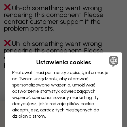
Uh-oh something went wrong
rendering this component. Please
contact customer support if the
problem persists.
Uh-oh something went wrong
rendering this component. Please
contact customer support if the
Ustawienia cookies
problem persists.
Photowall i nasi partnerzy zapisują informacje
na Twoim urządzeniu, aby oferować
spersonalizowane wrażenia, umożliwiać
Wyświetlanie 1 z 2 liczby stron
odtworzenie statystyk odwiedzających i
wspierać spersonalizowany marketing. Ty
decydujesz, jakie rodzaje plików cookie
akceptujesz, oprócz tych niezbędnych do
Odkryj więcej kategorii
działania strony.
beżowy
czerń
czerń i biel
niebieski
brązowy