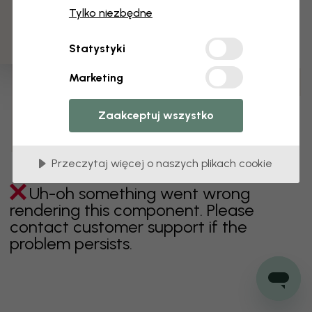
3 darmowych próbek
Tylko niezbędne
zielony
szary
kolorowy
pomarańczowy
Statystyki
różowy
fioletowy
czerwony
turkus
biel
Marketing
żółty
Łazienka
Sypialnia
Jadalnia
Przedpokój
Pokój dziecięcy
Kuchnia
Pokój dzienny
Zaakceptuj wszystko
Pokój niemowlęcy
Biuro
Pokój nastolatka
Sufit
Przeczytaj więcej o naszych plikach cookie
Uh-oh something went wrong
rendering this component. Please
contact customer support if the
problem persists.