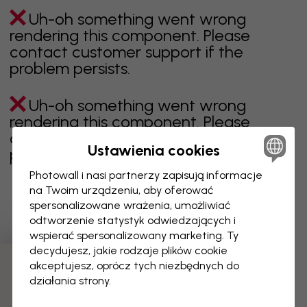
Uh-oh something went wrong
rendering this component. Please
contact customer support if the
problem persists.
Uh-oh something went wrong
rendering this component. Please
contact customer support if the
Ustawienia cookies
problem persists.
Photowall i nasi partnerzy zapisują informacje
na Twoim urządzeniu, aby oferować
spersonalizowane wrażenia, umożliwiać
Wyświetlanie 1 z 16 liczby stron
odtworzenie statystyk odwiedzających i
wspierać spersonalizowany marketing. Ty
decydujesz, jakie rodzaje plików cookie
akceptujesz, oprócz tych niezbędnych do
Odkryj więcej kategorii
działania strony.
beżowy
czerń
czerń i biel
niebieski
brązowy