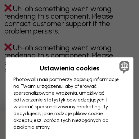
Uh-oh something went wrong
rendering this component. Please
contact customer support if the
problem persists.
Uh-oh something went wrong
rendering this component. Please
contact customer support if the
Ustawienia cookies
problem persists.
Photowall i nasi partnerzy zapisują informacje
na Twoim urządzeniu, aby oferować
spersonalizowane wrażenia, umożliwiać
Wyświetlanie 1 z 9 liczby stron
odtworzenie statystyk odwiedzających i
wspierać spersonalizowany marketing. Ty
decydujesz, jakie rodzaje plików cookie
akceptujesz, oprócz tych niezbędnych do
Odkryj więcej kategorii
działania strony.
beżowy
czerń
czerń i biel
niebieski
brązowy