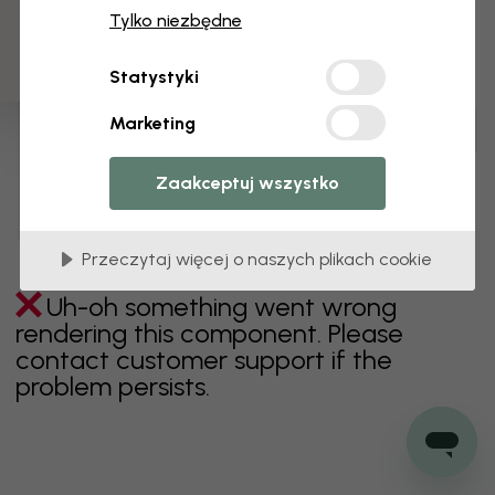
3 darmowych próbek
Tylko niezbędne
zielony
szary
kolorowy
pomarańczowy
Statystyki
różowy
fioletowy
czerwony
turkus
biel
Marketing
żółty
Łazienka
Sypialnia
Jadalnia
Przedpokój
Pokój dziecięcy
Kuchnia
Pokój dzienny
Zaakceptuj wszystko
Pokój niemowlęcy
Biuro
Pokój nastolatka
Sufit
Przeczytaj więcej o naszych plikach cookie
Uh-oh something went wrong
rendering this component. Please
contact customer support if the
problem persists.