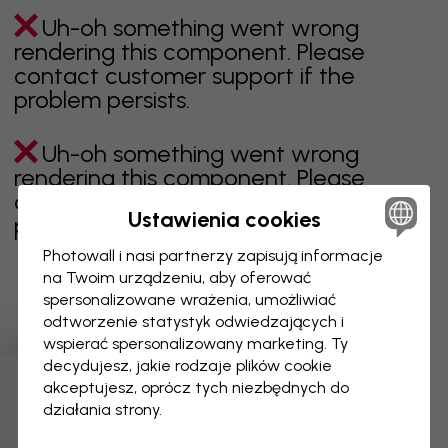
Uh-oh something went wrong
rendering this component. Please
contact customer support if the
problem persists.
Uh-oh something went wrong
rendering this component. Please
contact customer support if the
Ustawienia cookies
problem persists.
Photowall i nasi partnerzy zapisują informacje
na Twoim urządzeniu, aby oferować
spersonalizowane wrażenia, umożliwiać
Wyświetlanie 1 z 1 liczby stron
odtworzenie statystyk odwiedzających i
wspierać spersonalizowany marketing. Ty
decydujesz, jakie rodzaje plików cookie
akceptujesz, oprócz tych niezbędnych do
Odkryj więcej kategorii
działania strony.
beżowy
czerń
czerń i biel
niebieski
brązowy