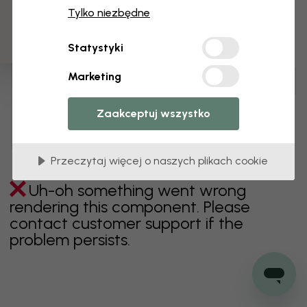
3 darmowych próbek
Tylko niezbędne
zielony
szary
kolorowy
pomarańczowy
Statystyki
różowy
fioletowy
czerwony
turkus
biel
Marketing
żółty
Łazienka
Sypialnia
Jadalnia
Przedpokój
Pokój dziecięcy
Kuchnia
Pokój dzienny
Zaakceptuj wszystko
Pokój niemowlęcy
Biuro
Pokój nastolatka
Sufit
Przeczytaj więcej o naszych plikach cookie
Uh-oh something went wrong
rendering this component. Please
contact customer support if the
problem persists.